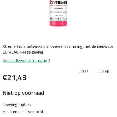
Xtreme Ink is ontwikkeld in overeenstemming met de nieuwste
EU REACH-regelgeving.
Gedetailleerde informatie
Vraag
Kijk op
€21,43
Maatstaf
Niet op voorraad
prijs:
Leveringsopties
Het item is uitverkocht…