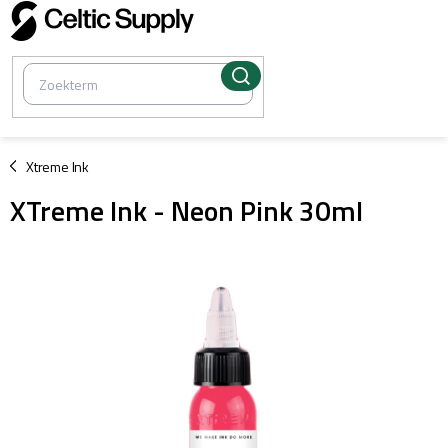
Overslaan
naar
inhoud
/
Xtreme Ink
XTreme Ink - Neon Pink 30ml