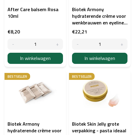
n
p
After Care balsem Rosa
Biotek Armony
r
10ml
hydraterende crème voor
o
wenkbrauwen en eyeliner
d
- 100ml
€8,20
€22,21
u
c
t
e
In winkelwagen
In winkelwagen
n
BESTSELLER
BESTSELLER
Biotek Armony
Biotek Skin Jelly grote
hydraterende crème voor
verpakking - pasta ideaal