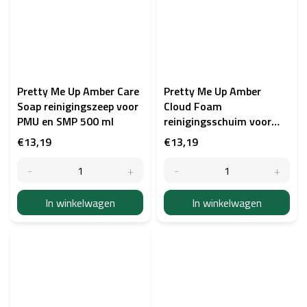
Pretty Me Up Amber Care
Pretty Me Up Amber
Soap reinigingszeep voor
Cloud Foam
PMU en SMP 500 ml
reinigingsschuim voor
PMU en SMP 200 ml
€13,19
€13,19
In winkelwagen
In winkelwagen