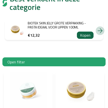
categorie
BIOTEK SKIN JELLY GROTE VERPAKKING -
PASTA IDEAAL VOOR LIPPEN 100ML
€12,32
Kopen
Open filter
L
i
j
s
t
v
a