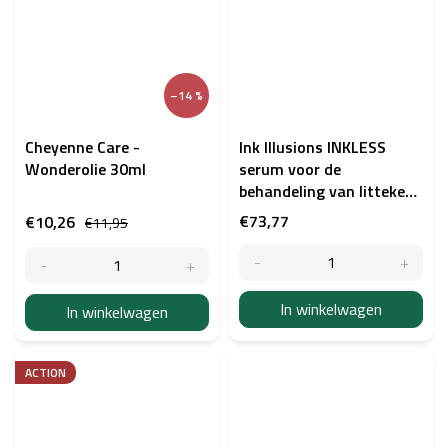
–14 %
Cheyenne Care -
Ink Illusions INKLESS
Wonderolie 30ml
serum voor de
behandeling van littekens
en striae 5 × 5 ml
€73,77
€10,26
€11,95
In winkelwagen
In winkelwagen
ACTION