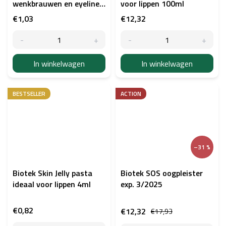
wenkbrauwen en eyeliner
voor lippen 100ml
4ml
€1,03
€12,32
In winkelwagen
In winkelwagen
BESTSELLER
ACTION
–31 %
Biotek Skin Jelly pasta
Biotek SOS oogpleister
ideaal voor lippen 4ml
exp. 3/2025
€0,82
€12,32
€17,93