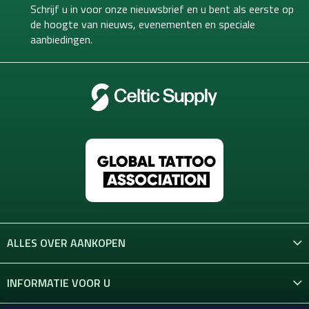
n
Schrijf u in voor onze nieuwsbrief en u bent als eerste op
d
t
g
i
de hoogte van
nieuws, evenementen en speciale
e
e
aanbiedingen.
r
n
i
n
g
e
n
ALLES OVER AANKOPEN
INFORMATIE VOOR U