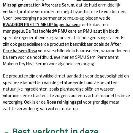
Micropigmentation Aftercare Serum
, dat de huid onmiddellijk
verkoelt, irritatie vermindert en helpt hyperhidrose te voorkomen.
Voor lipverzorging na permanente make-up bieden we de
KWADRON PRETTY ME UP lippenbalsem
met kokos- en
mangogeur. De
TattooMed® PMU care
en
PMU acut
lijn biedt
speciale regeneratieve zorg voor verschillende genezingsfasen. Er
zijn ook gespecialiseerde producten beschikbaar, zoals de
After
Care balsem Rosa
voor verschillende lichaamsdelen, waaronder een
balsem voor de hoofdhuid, eyeliner en SPMU Semi Permanent
Makeup Dry Heal Serum voor algehele verzorging.
De producten zijn ontwikkeld met aandacht voor de gevoeligheid en
specifieke behoeften van de getatoeëerde huid. Ze bevatten
natuurlijke ingrediënten, zoals plantaardige oliën en wassen,
vitamines en extracten, die zorgen voor een zachte maar effectieve
verzorging. Ook is er de
Rosa reinigingsgel
voor grondige maar
zachte verwijdering van vuil en make-up.
Best verkocht in deze