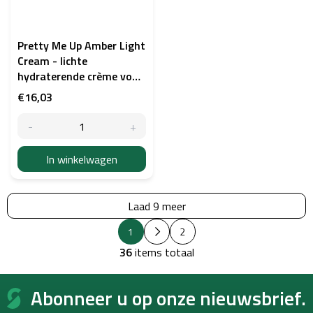
Pretty Me Up Amber Light
Cream - lichte
hydraterende crème voor
PMU en SMP 100 ml
€16,03
In winkelwagen
Laad 9 meer
P
L
1
2
a
i
g
36
items totaal
j
i
s
n
F
e
t
Abonneer u op onze nieuwsbrief.
o
r
b
i
o
e