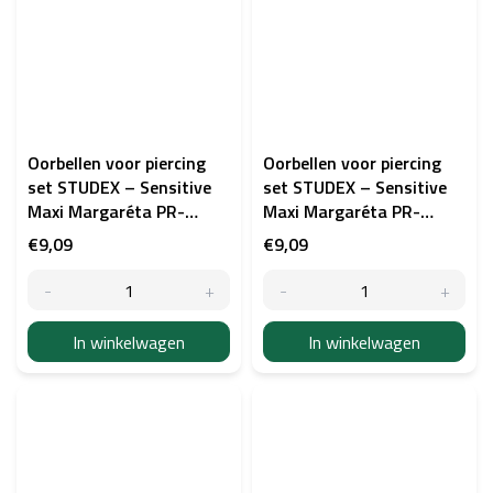
Oorbellen voor piercing
Oorbellen voor piercing
set STUDEX – Sensitive
set STUDEX – Sensitive
Maxi Margaréta PR-
Maxi Margaréta PR-
LD6004W - wit
LD6004Y - verguld
€9,09
€9,09
In winkelwagen
In winkelwagen