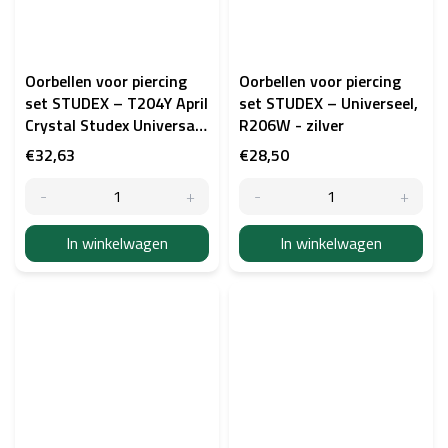
Oorbellen voor piercing
Oorbellen voor piercing
set STUDEX – T204Y April
set STUDEX – Universeel,
Crystal Studex Universal
R206W - zilver
Baby - goudkleurig
€32,63
€28,50
In winkelwagen
In winkelwagen