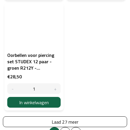
Oorbellen voor piercing
set STUDEX 12 paar -
groen R212Y -
goudkleurig
€28,50
In winkelwagen
Laad 27 meer
P