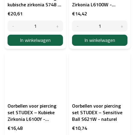
kubische zirkonia S748 -
Zirkonia L6100W -
goud
zilverkleurig
€20,61
€14,42
In winkelwagen
In winkelwagen
Oorbellen voor piercing
Oorbellen voor piercing
set STUDEX – Kubieke
set STUDEX – Sensitive
Zirkonia L6100Y -
Ball S621W - naturel
goudkleurig
€16,48
€10,74