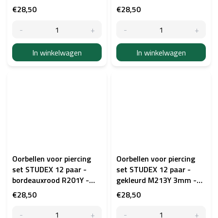
goudkleurig
€28,50
€28,50
In winkelwagen
In winkelwagen
Oorbellen voor piercing
Oorbellen voor piercing
set STUDEX 12 paar -
set STUDEX 12 paar -
bordeauxrood R201Y -
gekleurd M213Y 3mm -
goudkleurig
goudkleurig
€28,50
€28,50