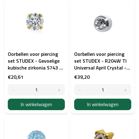
i
j
s
t
v
a
n
p
Oorbellen voor piercing
Oorbellen voor piercing
r
set STUDEX - Gevoelige
set STUDEX - R204W TI
o
kubische zirkonia S743 -
Universal April Crystal -
d
goud
titanium
€20,61
€39,20
u
c
t
e
In winkelwagen
In winkelwagen
n