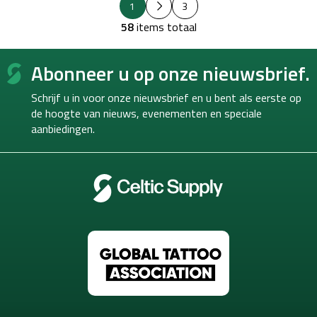
L
1
3
a
i
g
58
items totaal
j
i
s
n
F
e
t
Abonneer u op onze nieuwsbrief.
o
r
b
i
o
e
n
Schrijf u in voor onze nieuwsbrief en u bent als eerste op
d
t
g
i
de hoogte van
nieuws, evenementen en speciale
e
e
aanbiedingen.
r
n
i
n
g
e
n