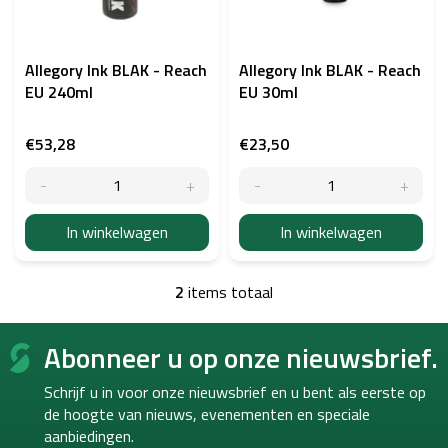
v
a
n
p
Allegory Ink BLAK - Reach
Allegory Ink BLAK - Reach
r
EU 240ml
EU 30ml
o
d
€53,28
€23,50
u
c
t
e
In winkelwagen
In winkelwagen
n
2
items totaal
L
i
F
j
Abonneer u op onze nieuwsbrief.
o
s
o
t
Schrijf u in voor onze nieuwsbrief en u bent als eerste op
b
t
e
de hoogte van
nieuws, evenementen en speciale
e
d
aanbiedingen.
r