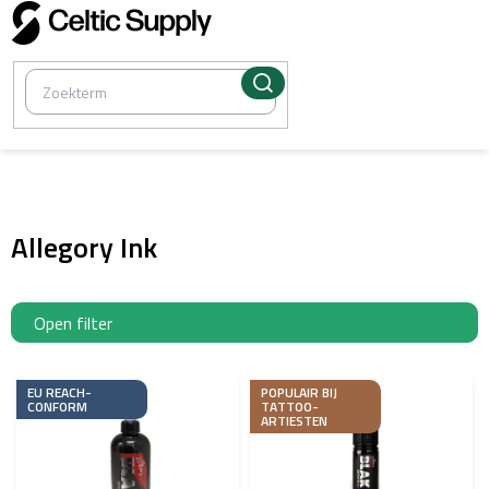
Overslaan
naar
inhoud
/
EU-goedgekeurde tatoeage-inkten
Allegory Ink
Open filter
L
i
EU REACH-
POPULAIR BIJ
CONFORM
TATTOO-
j
ARTIESTEN
s
t