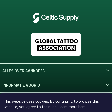
i
e
n
i
n
g
e
n
ALLES OVER AANKOPEN
INFORMATIE VOOR U
CONTACT
This website uses cookies. By continuing to browse this
website, you agree to their use. Learn more here.