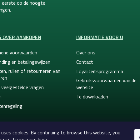
ls eerste op de hoogte
ngen.
S OVER AANKOPEN
INFORMATIE VOOR U
ene voorwaarden
Over ons
nding en betalingswijzen
Contact
en, ruilen of retourneren van
Loyaliteitsprogramma
ren
Gebruiksvoorwaarden van de
 veelgestelde vragen
website
n
Te downloaden
tenregeling
 uses cookies. By continuing to browse this website, you
r use. Learn more here.