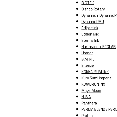
BIOTEK
Bishop Rotary
Dynamic + Dynamic Pl
Dynamic PMU
Eclipse Ink
Etalon Mix
Eternal Ink
Hartmann + ECOLAB
Hornet
IAM INK
Intenze
KOKKAI SUMI INK
Kuro Sumi Imperial
KWADRON INX
Magic Moon
NUVA
Panthera
PERMA BLEND / PER
Proton