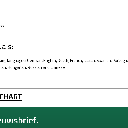
ess
als:
ng languages: German, English, Dutch, French, Italian, Spanish, Portugu
enian, Hungarian, Russian and Chinese.
 CHART
euwsbrief.