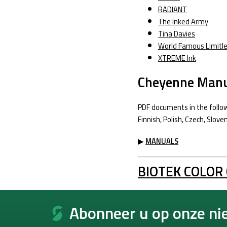
RADIANT
The Inked Army
Tina Davies
World Famous Limitl
XTREME Ink
Cheyenne Manu
PDF documents in the followi
Finnish, Polish, Czech, Slov
▶
MANUALS
BIOTEK COLOR
F
o
Abonneer u op onze ni
o