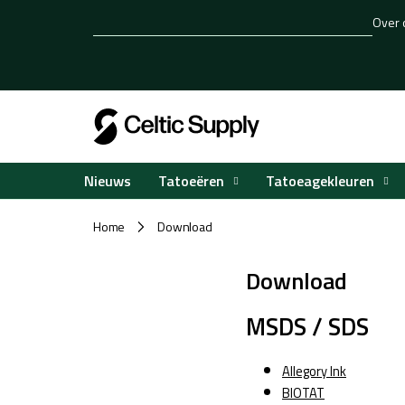
Overslaan
Over 
naar
inhoud
Tatoeëren
Tatoeagekleuren
Nieuws
Home
Download
/
Download
MSDS / SDS
Allegory Ink
BIOTAT