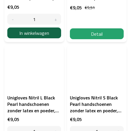
€9,05
€9,05
€9,51
In winkelwagen
Detail
Unigloves Nitril L Black
Unigloves Nitril S Black
Pearl handschoenen
Pearl handschoenen
zonder latex en poeder,
zonder latex en poeder,
100 stuks
100 stuks
€9,05
€9,05