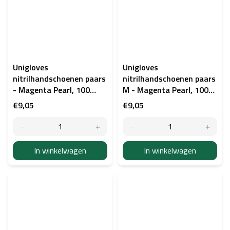
Unigloves
Unigloves
nitrilhandschoenen paars
nitrilhandschoenen paars
- Magenta Pearl, 100
M - Magenta Pearl, 100
stuks, S
stuks
€9,05
€9,05
In winkelwagen
In winkelwagen