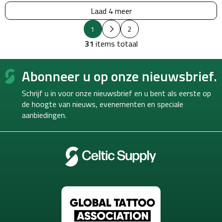
Laad 4 meer
P
L
1
2
a
i
g
31
items totaal
j
i
s
n
F
e
t
Abonneer u op onze nieuwsbrief.
o
r
b
i
o
e
n
Schrijf u in voor onze nieuwsbrief en u bent als eerste op
d
t
g
i
de hoogte van
nieuws, evenementen en speciale
e
e
aanbiedingen.
r
n
i
n
g
e
n