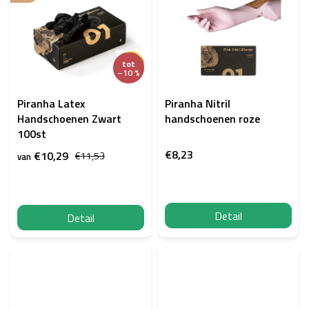
tot
–10 %
Piranha Latex
Piranha Nitril
Handschoenen Zwart
handschoenen roze
100st
€8,23
€10,29
€11,53
van
Detail
Detail