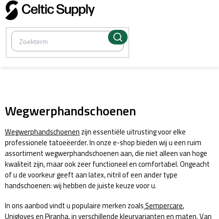
Overslaan
naar
inhoud
/
Verbruiksartikelen
Wegwerphandschoenen
Wegwerphandschoenen
zijn essentiële uitrusting voor elke
professionele tatoeëerder. In onze e-shop bieden wij u een ruim
assortiment wegwerphandschoenen aan, die niet alleen van hoge
kwaliteit zijn, maar ook zeer functioneel en comfortabel. Ongeacht
of u de voorkeur geeft aan latex, nitril of een ander type
handschoenen: wij hebben de juiste keuze voor u.
In ons aanbod vindt u populaire merken zoals
Sempercare
,
Unigloves
en
Piranha
, in verschillende kleurvarianten en maten. Van