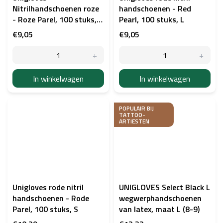
Nitrilhandschoenen roze
handschoenen - Red
- Roze Parel, 100 stuks,
Pearl, 100 stuks, L
M
€9,05
€9,05
In winkelwagen
In winkelwagen
POPULAIR BIJ
TATTOO-
ARTIESTEN
Unigloves rode nitril
UNIGLOVES Select Black L
handschoenen - Rode
wegwerphandschoenen
Parel, 100 stuks, S
van latex, maat L (8-9)