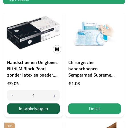
L
i
j
s
t
v
a
n
p
Handschoenen Unigloves
Chirurgische
r
Nitril M Black Pearl
handschoenen
o
zonder latex en poeder,
Sempermed Supreme
d
100 stuks
latex, steriel, poedervrij -
€9,05
€1,03
u
paar
c
t
e
In winkelwagen
Detail
n
TIP