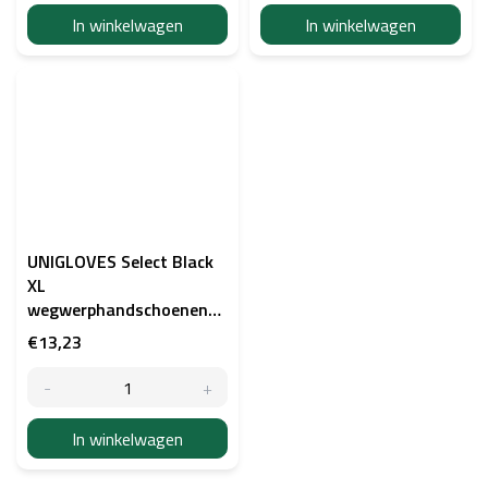
In winkelwagen
In winkelwagen
UNIGLOVES Select Black
XL
wegwerphandschoenen
van latex, maat XL (9-10)
€13,23
In winkelwagen