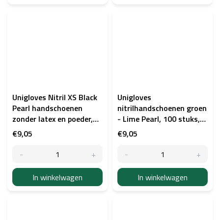
Unigloves Nitril XS Black
Unigloves
Pearl handschoenen
nitrilhandschoenen groen
zonder latex en poeder,
- Lime Pearl, 100 stuks,
100 stuks
M
€9,05
€9,05
In winkelwagen
In winkelwagen