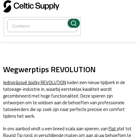
Overslaan
naar
inhoud
/
Klassieke tattoo-naalden, grips, buizen, tips
Wegwerptips REVOLUTION
Jednorázové špičky REVOLUTION
luiden een nieuw tijdperk in de
tatoeage-industrie in, waarbij eersteklas kwaliteit wordt
gecombineerd met hoge functionaliteit. Deze spieren zijn
ontworpen om te voldoen aan de behoeften van professionele
tatoeëerders die op zoek zijn naar perfecte precisie en comfort
tijdens het werk.
In ons aanbod vindt u een breed scala aan spieren, van
Flat
plat tot
Round Tip
rond, in verschillende maten om aan al uw behoeften te