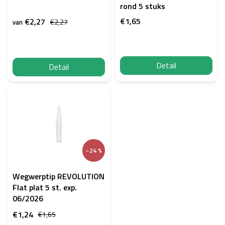
o
rond 5 stuks
d
€1,65
€2,27
€2,27
van
u
c
t
e
Detail
Detail
n
–24 %
Wegwerptip REVOLUTION
Flat plat 5 st. exp.
06/2026
€1,24
€1,65