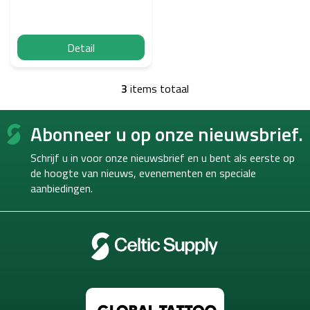
Detail
3
items totaal
L
i
F
j
Abonneer u op onze nieuwsbrief.
o
s
o
t
Schrijf u in voor onze nieuwsbrief en u bent als eerste op
b
t
e
de hoogte van
nieuws, evenementen en speciale
e
d
aanbiedingen.
r
i
e
n
i
n
g
e
n