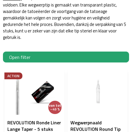
voldoen. Elke wegwerptip is gemaakt van transparant plastic,
waardoor de tatoeëerder de voortgang van de tatoeage
gemakkelijk kan volgen en zorgt voor hygiëne en veiligheid
gedurende het hele proces. Bovendien, dankzij de verpakking van 5
stuks, kunt u er zeker van zijn dat elke tip steriel en klaar voor
gebruik is.
Open filter
L
i
ACTION
j
s
t
v
van
tot
a
–49 %
n
p
REVOLUTION Ronde Liner
Wegwerpnaald
r
Lange Taper - 5 stuks
REVOLUTION Round Tip