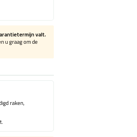
rantietermijn valt.
en u graag om de
digd raken,
t.