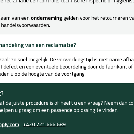
e reclamatie een controle, technische inspectie of hygiëni
 naam van een
onderneming
gelden voor het retourneren v
handelsvoorwaarden.
handeling van een reclamatie?
zaak zo snel mogelijk. De verwerkingstijd is met name afha
et defect en een eventuele beoordeling door de fabrikant o
uden u op de hoogte van de voortgang.
g?
at de juiste procedure is of heeft u een vraag? Neem dan c
 helpen u graag om een passende oplossing te vinden.
pply.com
|
+420 721 666 689