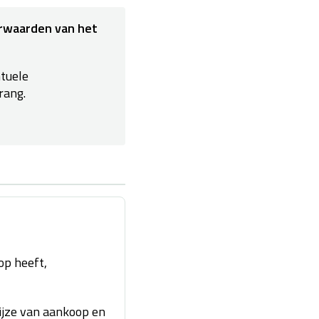
orwaarden van het
ntuele
rang.
op heeft,
wijze van aankoop en