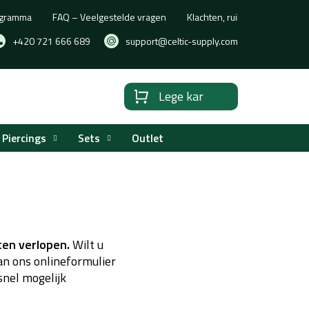
rogramma
FAQ – Veelgestelde vragen
Klachten, ruilen of retourne
+420 721 666 689
support@celtic-supply.com
Lege kar
Winkelwagen
Piercings
Sets
Outlet
ten verlopen.
Wilt u
an ons onlineformulier
snel mogelijk