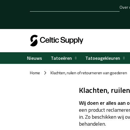
Overslaan
Over 
naar
inhoud
Tatoeëren
Tatoeagekleuren
Nieuws
Home
Klachten, ruilen of retourneren van goederen
/
Klachten, ruile
Wij doen er alles aan 
een product reclameren
in. Zo beschikken wij 
behandelen.