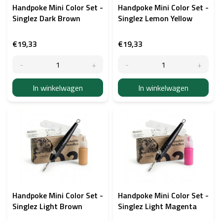
p
Handpoke Mini Color Set -
Handpoke Mini Color Set -
r
Singlez Dark Brown
Singlez Lemon Yellow
o
d
€19,33
€19,33
u
c
t
e
In winkelwagen
In winkelwagen
n
Handpoke Mini Color Set -
Handpoke Mini Color Set -
Singlez Light Brown
Singlez Light Magenta