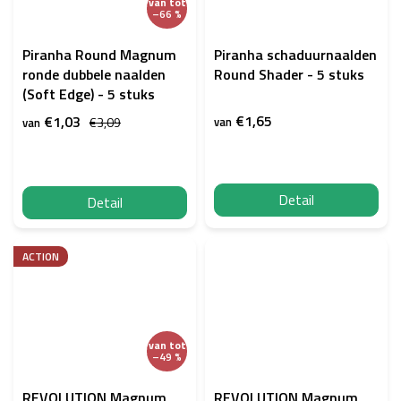
van
tot
–66 %
Piranha Round Magnum
Piranha schaduurnaalden
ronde dubbele naalden
Round Shader - 5 stuks
(Soft Edge) - 5 stuks
€1,65
€1,03
€3,09
van
van
Detail
Detail
ACTION
van
tot
–49 %
REVOLUTION Magnum
REVOLUTION Magnum