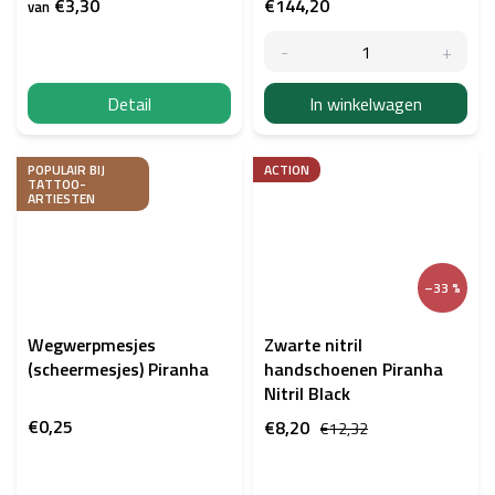
€3,30
€144,20
van
Detail
In winkelwagen
POPULAIR BIJ
ACTION
TATTOO-
ARTIESTEN
–33 %
Wegwerpmesjes
Zwarte nitril
(scheermesjes) Piranha
handschoenen Piranha
Nitril Black
€0,25
€8,20
€12,32