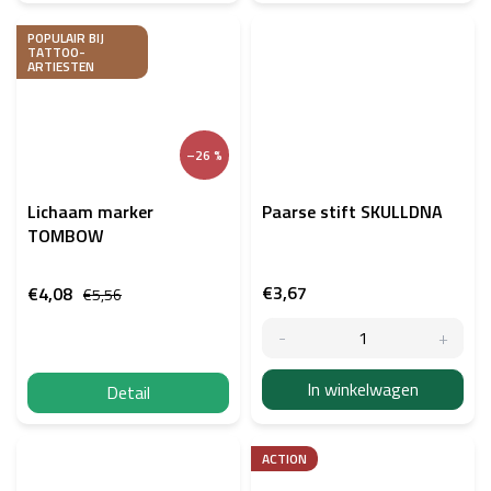
POPULAIR BIJ
TATTOO-
ARTIESTEN
–26 %
Lichaam marker
Paarse stift SKULLDNA
TOMBOW
€3,67
€4,08
€5,56
In winkelwagen
Detail
ACTION