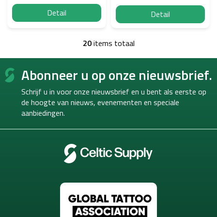
Detail
Detail
20
items totaal
L
i
F
j
Abonneer u op onze nieuwsbrief.
o
s
o
t
Schrijf u in voor onze nieuwsbrief en u bent als eerste op
b
t
e
de hoogte van
nieuws, evenementen en speciale
e
d
aanbiedingen.
r
i
e
n
i
n
g
e
n