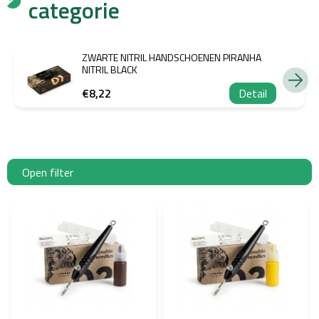
categorie
ZWARTE NITRIL HANDSCHOENEN PIRANHA
NITRIL BLACK
€8,22
Detail
Open filter
L
i
j
s
t
v
a
n