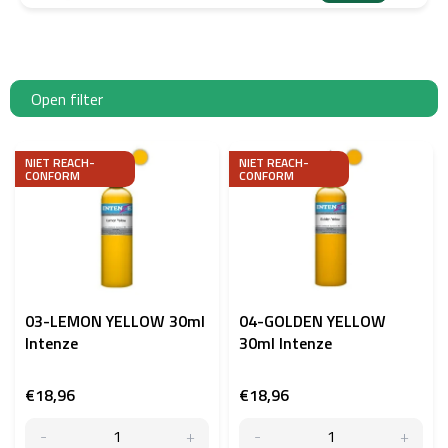
Open filter
L
i
NIET REACH-
NIET REACH-
CONFORM
CONFORM
j
s
t
v
a
n
p
03-LEMON YELLOW 30ml
04-GOLDEN YELLOW
r
Intenze
30ml Intenze
o
d
€18,96
€18,96
u
c