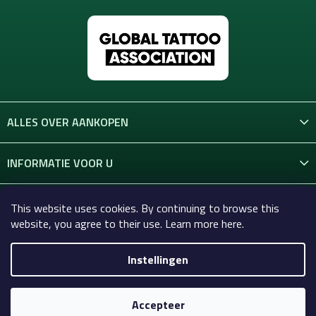
e
n
ALLES OVER AANKOPEN
INFORMATIE VOOR U
CONTACT
This website uses cookies. By continuing to browse this
website, you agree to their use. Learn more here.
Instellingen
Copyright 2026
Celtic-Supply.nl | Alles voor tatoeages en
permanente make-up
. Alle rechten voorbehouden.
Accepteer