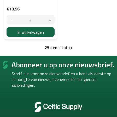
€18,96
In winkelwagen
25
items totaal
L
i
F
j
Abonneer u op onze nieuwsbrief.
o
s
o
t
Schrijf u in voor onze nieuwsbrief en u bent als eerste op
b
t
e
de hoogte van
nieuws, evenementen en speciale
e
d
aanbiedingen.
r
i
e
n
i
n
g