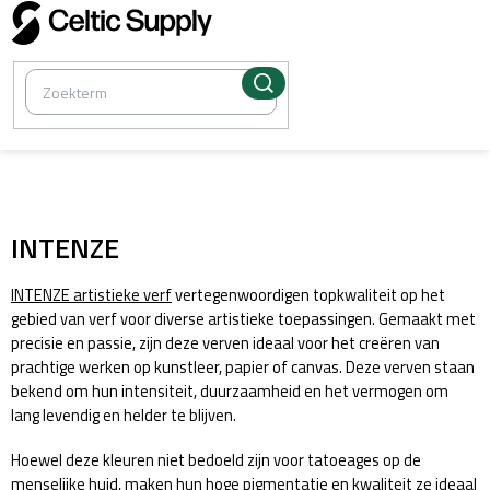
Overslaan
naar
inhoud
/
Kunstenaar schildert
INTENZE
INTENZE artistieke verf
vertegenwoordigen topkwaliteit op het
gebied van verf voor diverse artistieke toepassingen. Gemaakt met
precisie en passie, zijn deze verven ideaal voor het creëren van
prachtige werken op kunstleer, papier of canvas. Deze verven staan
bekend om hun intensiteit, duurzaamheid en het vermogen om
lang levendig en helder te blijven.
Hoewel deze kleuren niet bedoeld zijn voor tatoeages op de
menselijke huid, maken hun hoge pigmentatie en kwaliteit ze ideaal