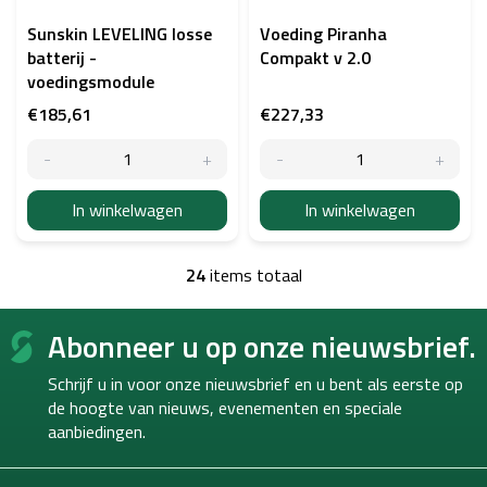
Sunskin LEVELING losse
Voeding Piranha
batterij -
Compakt v 2.0
voedingsmodule
€185,61
€227,33
In winkelwagen
In winkelwagen
24
items totaal
L
i
F
j
Abonneer u op onze nieuwsbrief.
o
s
o
t
Schrijf u in voor onze nieuwsbrief en u bent als eerste op
b
t
e
de hoogte van
nieuws, evenementen en speciale
e
d
aanbiedingen.
r
i
e