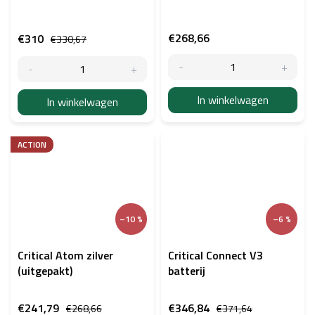
€268,66
€310
€330,67
In winkelwagen
In winkelwagen
ACTION
–10 %
–6 %
Critical Atom zilver
Critical Connect V3
(uitgepakt)
batterij
€241,79
€346,84
€268,66
€371,64