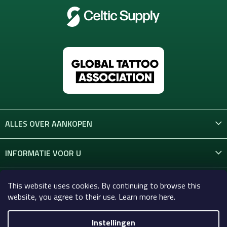
n
i
n
g
e
n
ALLES OVER AANKOPEN
INFORMATIE VOOR U
CONTACT
This website uses cookies. By continuing to browse this
website, you agree to their use. Learn more here.
Instellingen