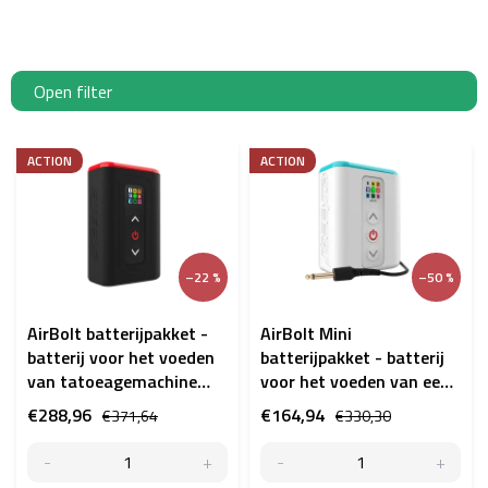
Open filter
L
i
ACTION
ACTION
j
s
t
v
–22 %
–50 %
a
n
p
AirBolt batterijpakket -
AirBolt Mini
r
batterij voor het voeden
batterijpakket - batterij
o
van tatoeagemachine
voor het voeden van een
d
zwart
tatoeagemachine
€288,96
€164,94
€371,64
€330,30
u
(uitgepakt)
c
t