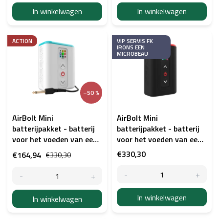
e
In winkelwagen
In winkelwagen
n
ACTION
VIP SERVIS FK
IRONS EEN
MICROBEAU
–50 %
AirBolt Mini
AirBolt Mini
batterijpakket - batterij
batterijpakket - batterij
voor het voeden van een
voor het voeden van een
tatoeagemachine
tatoeagemachine zwart
€330,30
€164,94
€330,30
(uitgepakt)
In winkelwagen
In winkelwagen