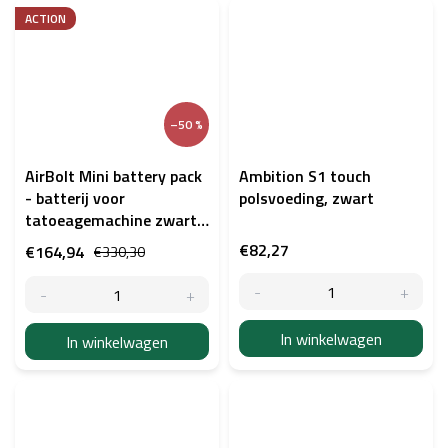
ACTION
–50 %
AirBolt Mini battery pack
Ambition S1 touch
- batterij voor
polsvoeding, zwart
tatoeagemachine zwart
(uitgepakt)
€82,27
€164,94
€330,30
In winkelwagen
In winkelwagen