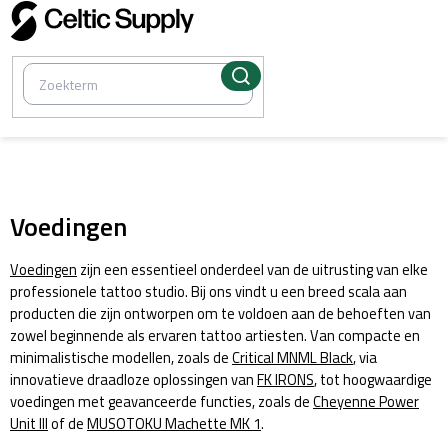
Overslaan
naar
inhoud
/
Voeding, kabels, pedalen
Voedingen
Voedingen
zijn een essentieel onderdeel van de uitrusting van elke
professionele tattoo studio. Bij ons vindt u een breed scala aan
producten die zijn ontworpen om te voldoen aan de behoeften van
zowel beginnende als ervaren tattoo artiesten. Van compacte en
minimalistische modellen, zoals de
Critical MNML Black
, via
innovatieve draadloze oplossingen van
FK IRONS
, tot hoogwaardige
voedingen met geavanceerde functies, zoals de
Cheyenne Power
Unit III
of de
MUSOTOKU Machette MK 1
.