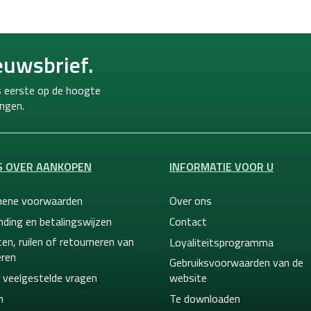
j
s
t
b
euwsbrief.
e
d
i
ls eerste op de hoogte
e
ngen.
n
i
n
g
S OVER AANKOPEN
INFORMATIE VOOR U
e
n
ene voorwaarden
Over ons
nding en betalingswijzen
Contact
en, ruilen of retourneren van
Loyaliteitsprogramma
ren
Gebruiksvoorwaarden van de
 veelgestelde vragen
website
n
Te downloaden