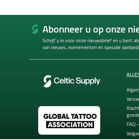
F
o
Abonneer u op onze ni
o
t
Schrijf u in voor onze nieuwsbrief en u bent a
e
van
nieuws, evenementen en speciale aanbiedi
r
ALLE
Algem
Verze
Klacht
goede
FAQ -
Volge