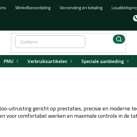
ons
Winkelbeoordeling
Verzending en betaling
Loyaliteitsp
PMU
Verbruiksartikelen
Speciale aanbieding
ICAL TATTOO SUPPLY
ttoo-uitrusting gericht op prestaties, precisie en moderne
n voor comfortabel werken en maximale controle in de tat