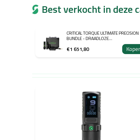
Best verkocht in deze 
CRITICAL TORQUE ULTIMATE PRECISION
BUNDLE - DRAADLOZE
TATOEAGEMACHINE SET 3,5 / 3,8 / 4,2
Kope
€1 651,80
SLAG
L
i
j
s
t
v
a
n