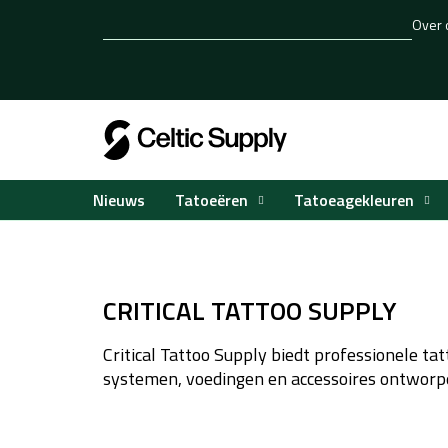
Overslaan
Over 
naar
inhoud
Tatoeëren
Tatoeagekleuren
Nieuws
Home
Tatoeëren
Tatoeagemachines
CRIT
/
/
/
CRITICAL TATTOO SUPPLY
Critical Tattoo Supply biedt professionele ta
systemen, voedingen en accessoires ontworpe