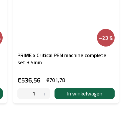
%
–23 %
PRIME x Critical PEN machine complete
set 3.5mm
€536,56
€701,78
In winkelwagen
L
i