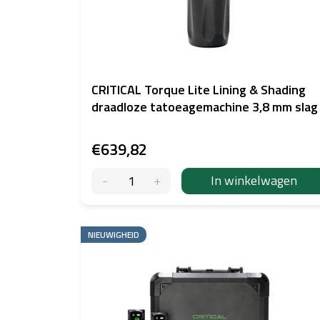
p
r
o
d
u
c
CRITICAL Torque Lite Lining & Shading
t
draadloze tatoeagemachine 3,8 mm slag
e
n
€639,82
In winkelwagen
NIEUWIGHEID