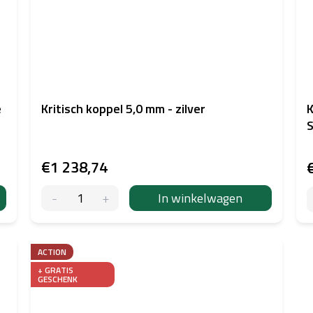
e
Kritisch koppel 5,0 mm - zilver
K
S
€1 238,74
In winkelwagen
ACTION
+ GRATIS
GESCHENK