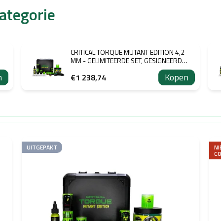
categorie
CRITICAL TORQUE MUTANT EDITION 4,2
MM - GELIMITEERDE SET, GESIGNEERD
 MM
DOOR ARIINK (GEOPEND)
n
Kopen
€1 238,74
UITGEPAKT
NI
C