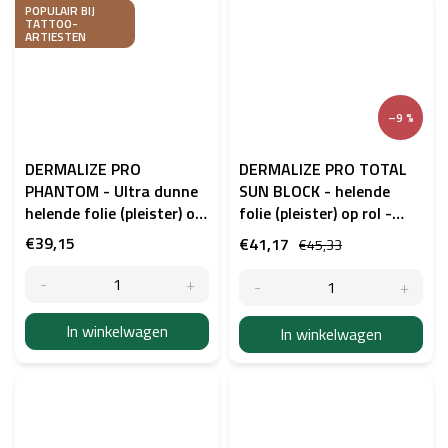
POPULAIR BIJ
TATTOO-
ARTIESTEN
–9 %
DERMALIZE PRO
DERMALIZE PRO TOTAL
PHANTOM - Ultra dunne
SUN BLOCK - helende
helende folie (pleister) op
folie (pleister) op rol -
rol - 15cm x 10m
10m x 15cm
€39,15
€41,17
€45,33
In winkelwagen
In winkelwagen