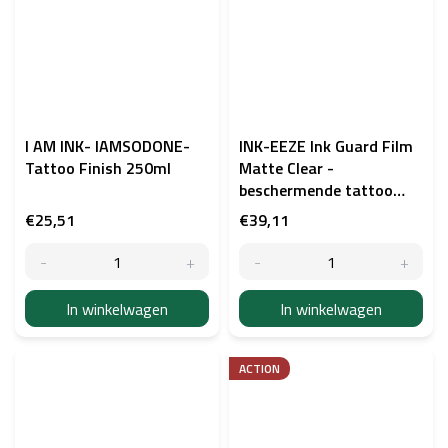
I AM INK- IAMSODONE-
INK-EEZE Ink Guard Film
Tattoo Finish 250ml
Matte Clear -
beschermende tattoo
folie 15 cm × 10 m
€25,51
€39,11
In winkelwagen
In winkelwagen
ACTION