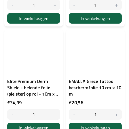
In winkelwagen
In winkelwagen
Elite Premium Derm
EMALLA Grece Tattoo
Shield - helende folie
beschermfolie 10 cm × 10
(pleister) op rol - 10m x
m
25cm
€34,99
€20,56
In winkelwagen
In winkelwagen