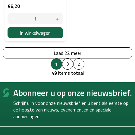
€8,20
In winkelwagen
Laad 22 meer
P
L
1
2
a
i
g
49
items totaal
j
i
s
n
F
e
t
Abonneer u op onze nieuwsbrief.
o
r
b
i
o
e
n
Schrijf u in voor onze nieuwsbrief en u bent als eerste op
d
t
g
i
de hoogte van
nieuws, evenementen en speciale
e
e
aanbiedingen.
r
n
i
n