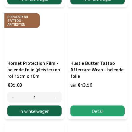
POPULAIR BIJ
TATTOO-
ARTIESTEN
Hornet Protection Film -
Hustle Butter Tattoo
helende folie (pleister) op
Aftercare Wrap - helende
rol 15cm x 10m
folie
€35,03
€13,56
van
In winkelwagen
Detail