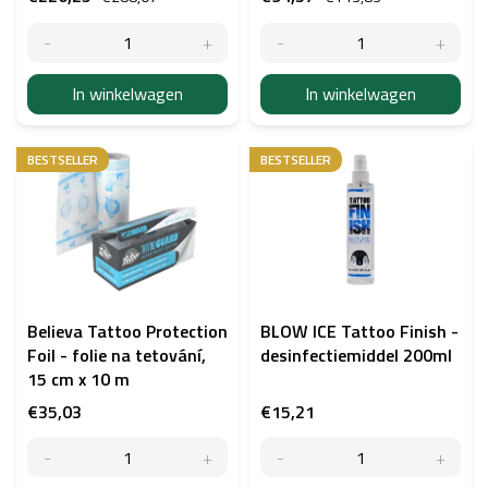
u
c
t
e
In winkelwagen
In winkelwagen
n
BESTSELLER
BESTSELLER
Believa Tattoo Protection
BLOW ICE Tattoo Finish -
Foil - folie na tetování,
desinfectiemiddel 200ml
15 cm x 10 m
€35,03
€15,21