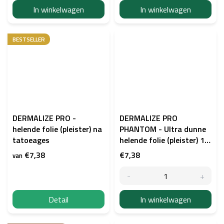
In winkelwagen
In winkelwagen
BESTSELLER
DERMALIZE PRO -
DERMALIZE PRO
helende folie (pleister) na
PHANTOM - Ultra dunne
tatoeages
helende folie (pleister) 15
x 10cm, 7 stuks
€7,38
€7,38
van
Detail
In winkelwagen