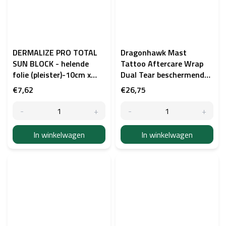
DERMALIZE PRO TOTAL
Dragonhawk Mast
SUN BLOCK - helende
Tattoo Aftercare Wrap
folie (pleister)-10cm x
Dual Tear beschermende
15cm, 5stuks
tatoeagefolie 20 cm × 10
€7,62
€26,75
m
In winkelwagen
In winkelwagen