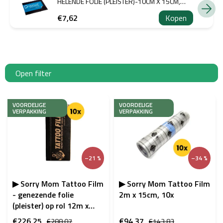
HELENDE FOLIE (PLEISTER)-10CM X 15CM,
5STUKS
€7,62
Kopen
Open filter
L
i
VOORDELIGE
VOORDELIGE
VERPAKKING
VERPAKKING
j
s
t
v
–21 %
–34 %
a
n
p
▶ Sorry Mom Tattoo Film
▶ Sorry Mom Tattoo Film
r
- genezende folie
2m x 15cm, 10x
o
(pleister) op rol 12m x
d
15cm, 10x
€226,25
€94,37
€288,07
€143,83