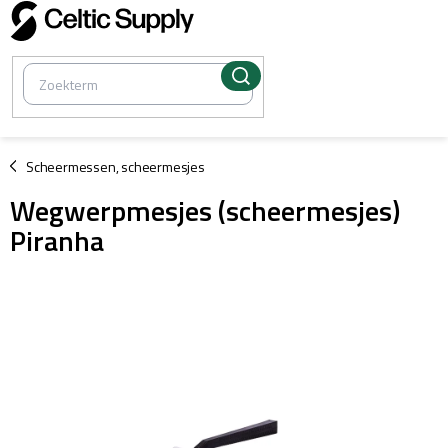
Overslaan
naar
inhoud
/
Scheermessen, scheermesjes
Wegwerpmesjes (scheermesjes)
Piranha