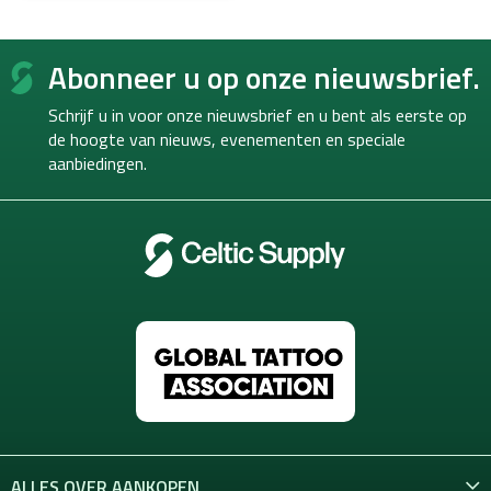
F
Abonneer u op onze nieuwsbrief.
o
o
Schrijf u in voor onze nieuwsbrief en u bent als eerste op
t
de hoogte van
nieuws, evenementen en speciale
e
aanbiedingen.
r
ALLES OVER AANKOPEN