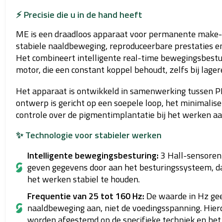
⚡ Precisie die u in de hand heeft
ME is een draadloos apparaat voor permanente make-u
stabiele naaldbeweging, reproduceerbare prestaties en 
Het combineert intelligente real-time bewegingsbestu
motor, die een constant koppel behoudt, zelfs bij lage
Het apparaat is ontwikkeld in samenwerking tussen PM
ontwerp is gericht op een soepele loop, het minimalis
controle over de pigmentimplantatie bij het werken a
✨ Technologie voor stabieler werken
Intelligente bewegingsbesturing:
3 Hall-sensoren
geven gegevens door aan het besturingssysteem, dat
het werken stabiel te houden.
Frequentie van 25 tot 160 Hz:
De waarde in Hz gee
naaldbeweging aan, niet de voedingsspanning. Hie
worden afgestemd op de specifieke techniek en het