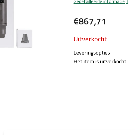
Gedetailleerde informatie
€867,71
Maatstaf
Uitverkocht
prijs:
Leveringsopties
Het item is uitverkocht…