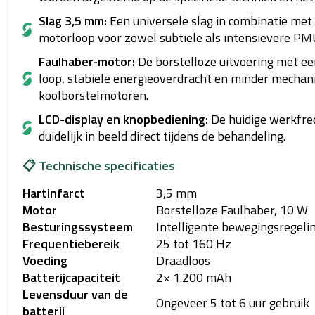
Slag 3,5 mm:
Een universele slag in combinatie me
motorloop voor zowel subtiele als intensievere PM
Faulhaber-motor:
De borstelloze uitvoering met e
loop, stabiele energieoverdracht en minder mechani
koolborstelmotoren.
LCD-display en knopbediening:
De huidige werkfreq
duidelijk in beeld direct tijdens de behandeling.
📋 Technische specificaties
Hartinfarct
3,5 mm
Motor
Borstelloze Faulhaber, 10 W
Besturingssysteem
Intelligente bewegingsregelin
Frequentiebereik
25 tot 160 Hz
Voeding
Draadloos
Batterijcapaciteit
2× 1.200 mAh
Levensduur van de
Ongeveer 5 tot 6 uur gebruik
batterij