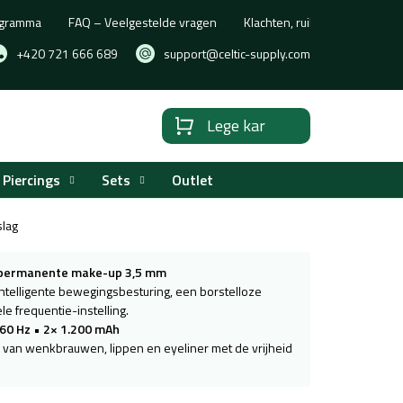
rogramma
FAQ – Veelgestelde vragen
Klachten, ruilen of retourne
+420 721 666 689
support@celtic-supply.com
Lege kar
Winkelwagen
Piercings
Sets
Outlet
slag
 permanente make-up 3,5 mm
telligente bewegingsbesturing, een borstelloze
e frequentie-instelling.
160 Hz
•
2× 1.200 mAh
 van wenkbrauwen, lippen en eyeliner met de vrijheid