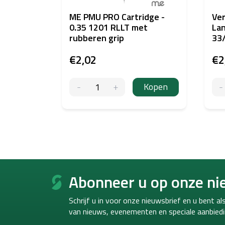
ME PMU PRO Cartridge -
Ver
0.35 1201 RLLT met
La
rubberen grip
33
€2,02
€2
Kopen
F
o
Abonneer u op onze ni
o
t
Schrijf u in voor onze nieuwsbrief en u bent a
e
van
nieuws, evenementen en speciale aanbiedi
r