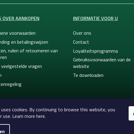
S OVER AANKOPEN
INFORMATIE VOOR U
ene voorwaarden
Over ons
nding en betalingswijzen
Contact
en, ruilen of retourneren van
Loyaliteitsprogramma
ren
Gebruiksvoorwaarden van de
 veelgestelde vragen
website
n
Te downloaden
tenregeling
 uses cookies. By continuing to browse this website, you
r use. Learn more here.
gen