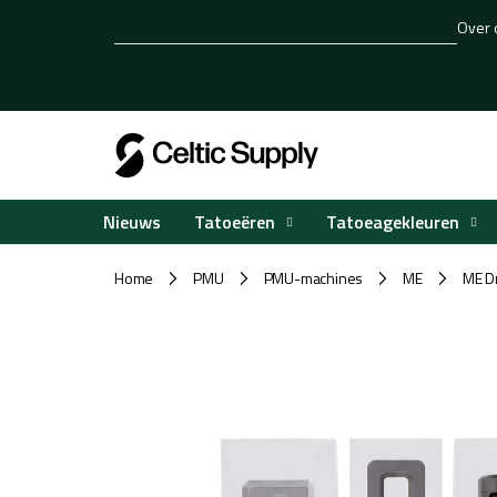
Overslaan
Over 
naar
inhoud
Tatoeëren
Tatoeagekleuren
Nieuws
Home
PMU
PMU-machines
ME
ME D
/
/
/
/