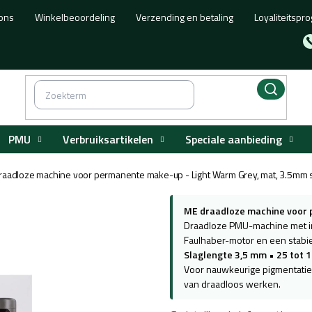
ons
Winkelbeoordeling
Verzending en betaling
Loyaliteitsp
PMU
Verbruiksartikelen
Speciale aanbieding
raadloze machine voor permanente make-up - Light Warm Grey, mat, 3.5mm 
ME draadloze machine voor
Draadloze PMU-machine met in
Faulhaber-motor en een stabiel
Slaglengte 3,5 mm
•
25 tot 
Voor nauwkeurige pigmentatie
van draadloos werken.