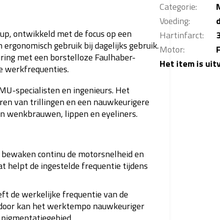
Categorie
:
Voeding
:
p, ontwikkeld met de focus op een
Hartinfarct
:
ergonomisch gebruik bij dagelijks gebruik.
Motor
:
ring met een borstelloze Faulhaber-
Het item is ui
re werkfrequenties.
U-specialisten en ingenieurs. Het
eren van trillingen en een nauwkeurigere
an wenkbrauwen, lippen en eyeliners.
 bewaken continu de motorsnelheid en
 helpt de ingestelde frequentie tijdens
ft de werkelijke frequentie van de
rdoor kan het werktempo nauwkeuriger
 pigmentatiegebied.