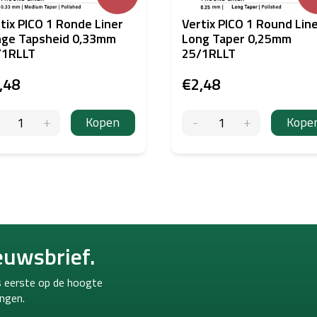
tix PICO 1 Ronde Liner
Vertix PICO 1 Round Lin
nge Tapsheid 0,33mm
Long Taper 0,25mm
/1RLLT
25/1RLLT
,48
€2,48
Kopen
Kope
euwsbrief.
ls eerste op de hoogte
ngen.