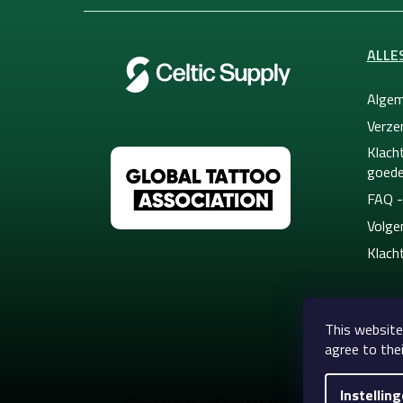
ALLE
Algem
Verze
Klacht
goede
FAQ -
Volge
Klach
This website
agree to thei
Instellin