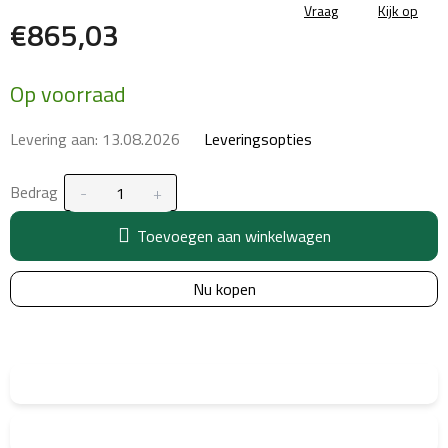
Vraag
Kijk op
€865,03
Maatstaf
Op voorraad
prijs:
Levering aan:
13.08.2026
Leveringsopties
Bedrag
Toevoegen aan winkelwagen
Nu kopen