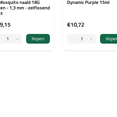
Mosquito naald 18G
Dynamic Purple 15ml
en - 1,3 mm - zelflosend
st
9,15
€10,72
Kopen
Kope