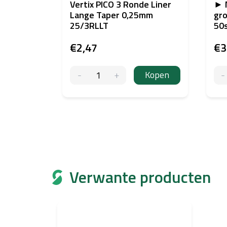
Vertix PICO 3 Ronde Liner
► 
Lange Taper 0,25mm
gro
25/3RLLT
50
€2,47
€3
Kopen
Verwante producten