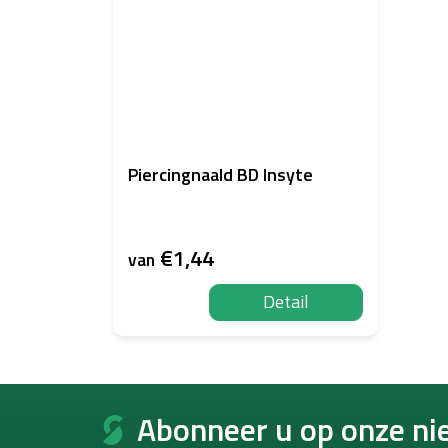
Piercingnaald BD Insyte
€1,44
van
Detail
F
o
Abonneer u op onze ni
o