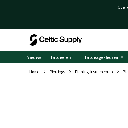
Overslaan
Over 
naar
inhoud
Tatoeëren
Tatoeagekleuren
Nieuws
Home
Piercings
Piercing-instrumenten
Bi
/
/
/