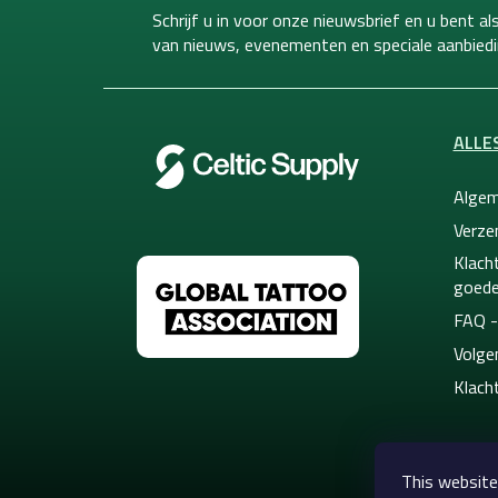
t
Schrijf u in voor onze nieuwsbrief en u bent a
e
van
nieuws, evenementen en speciale aanbiedi
r
ALLE
Algem
Verze
Klacht
goede
FAQ -
Volge
Klach
This website