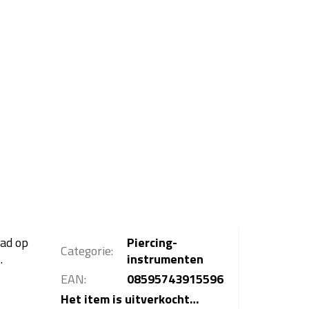
aad op
Piercing-
Categorie
:
.
instrumenten
EAN
:
08595743915596
Het item is uitverkocht…