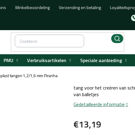
ons
Winkelbeoordeling
Verzending en betaling
Loyaliteitsp
PMU
Verbruiksartikelen
Speciale aanbieding
oplast tangen 1,2/1,6 mm Piranha
tang voor het creëren van sch
van balletjes
Gedetailleerde informatie
€13,19
Maatstaf