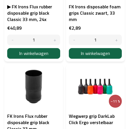
n
p
▶ FK Irons Flux rubber
FK Irons disposable foam
r
disposable grip black
grips Classic zwart, 33
o
Classic 33 mm, 24x
mm
d
€40,89
€2,89
u
c
t
e
In winkelwagen
In winkelwagen
n
–11 %
FK Irons Flux rubber
Wegwerp grip DarkLab
disposable grip black
Click Ergo verstelbaar
Classic 33 mm