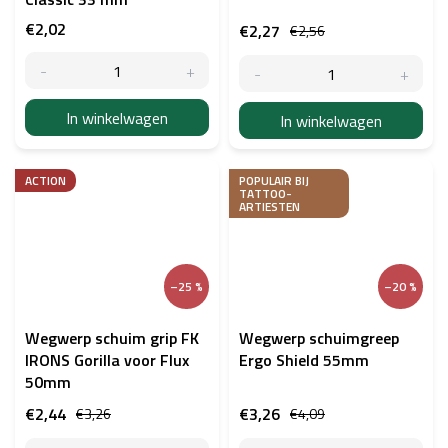
€2,02
€2,27
€2,56
In winkelwagen
In winkelwagen
ACTION
POPULAIR BIJ
TATTOO-
ARTIESTEN
–25 %
–20 %
Wegwerp schuim grip FK
Wegwerp schuimgreep
IRONS Gorilla voor Flux
Ergo Shield 55mm
50mm
€2,44
€3,26
€3,26
€4,09