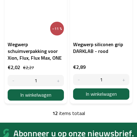
–11 %
Wegwerp
Wegwerp siliconen grip
schuimverpakking voor
DARKLAB - rood
Xion, Flux, Flux Max, ONE
€2,89
€2,02
€2,27
In winkelwagen
In winkelwagen
12
items totaal
L
i
F
j
Abonneer u op onze nieuwsbrief.
o
s