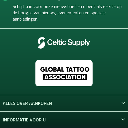
o
t
Schrijf u in voor onze nieuwsbrief en u bent als eerste op
b
t
e
de hoogte van
nieuws, evenementen en speciale
e
d
aanbiedingen.
r
i
e
n
i
n
g
e
n
ALLES OVER AANKOPEN
INFORMATIE VOOR U