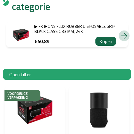
categorie
▶ FK IRONS FLUX RUBBER DISPOSABLE GRIP
BLACK CLASSIC 33 MM, 24X
€40,89
Kopen
Open filter
L
i
VOORDELIGE
VERPAKKING
j
s
t
v
a