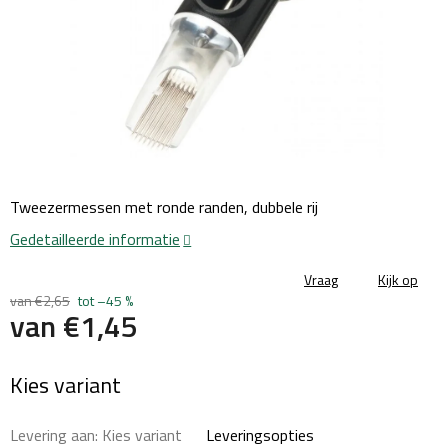
Tweezermessen met ronde randen, dubbele rij
Gedetailleerde informatie
Vraag
Kijk op
van €2,65
tot –45 %
van
€1,45
Maatstaf
Kies variant
prijs:
Levering aan:
Kies variant
Leveringsopties