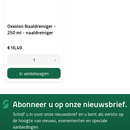
Oxxolon Naaldreiniger -
250 ml - naaldreiniger
€16,49
In winkelwagen
F
Abonneer u op onze nieuwsbrief.
o
o
Schrijf u in voor onze nieuwsbrief en u bent als eerste op
t
de hoogte van
nieuws, evenementen en speciale
e
aanbiedingen.
r