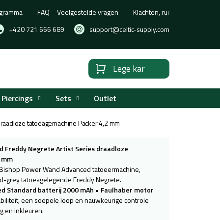
rogramma
FAQ – Veelgestelde vragen
Klachten, ruilen of retourne
+420 721 666 689
support@celtic-supply.com
Lege kar
Winkelwagen
Piercings
Sets
Outlet
draadloze tatoeagemachine Packer 4,2 mm
 Freddy Negrete Artist Series draadloze
2 mm
de Bishop Power Wand Advanced tatoeermachine,
nd-grey tatoeagelegende Freddy Negrete.
d Standard batterij 2000 mAh
•
Faulhaber motor
biliteit, een soepele loop en nauwkeurige controle
ng en inkleuren.