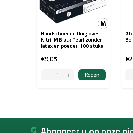
Handschoenen Unigloves
Afd
Nitril M Black Pearl zonder
Bol
latex en poeder, 100 stuks
€9,05
€2
Kopen
F
o
Abonneer u op onze ni