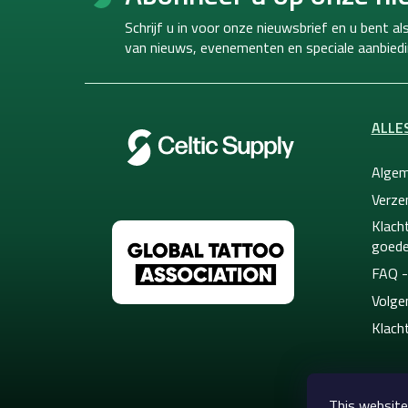
o
t
Schrijf u in voor onze nieuwsbrief en u bent a
e
van
nieuws, evenementen en speciale aanbiedi
r
ALLE
Algem
Verze
Klacht
goede
FAQ -
Volge
Klach
This website