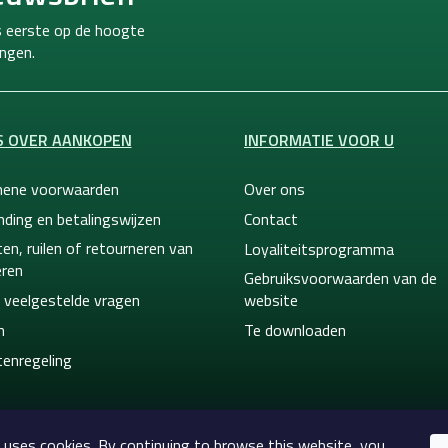
ls eerste op de hoogte
ngen.
S OVER AANKOPEN
INFORMATIE VOOR U
ene voorwaarden
Over ons
nding en betalingswijzen
Contact
en, ruilen of retourneren van
Loyaliteitsprogramma
ren
Gebruiksvoorwaarden van de
 veelgestelde vragen
website
n
Te downloaden
tenregeling
 uses cookies. By continuing to browse this website, you