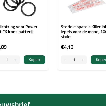
ichtring voor Power
Steriele spatels Killer In
t FK Irons batterij
lepels voor de mond, 10
stuks
,89
€4,13
Kopen
Kope
euwsbrief.