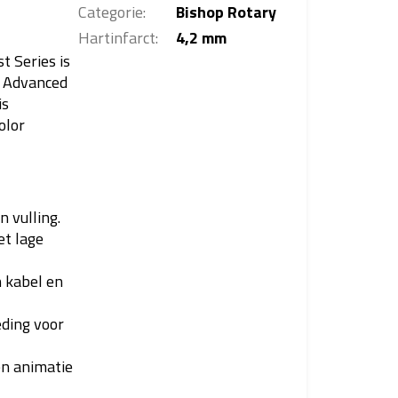
Categorie
:
Bishop Rotary
Hartinfarct
:
4,2 mm
 Series is
d Advanced
is
olor
n vulling.
et lage
n kabel en
ding voor
en animatie