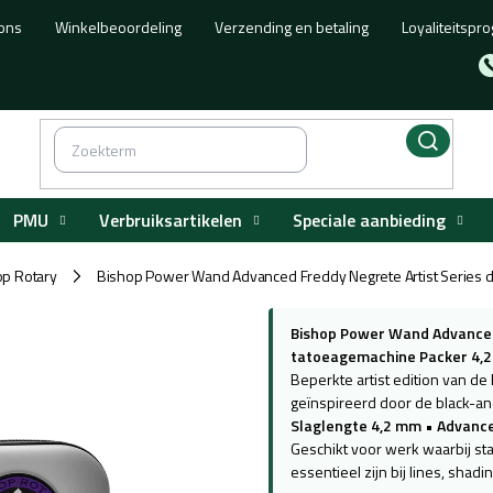
ons
Winkelbeoordeling
Verzending en betaling
Loyaliteitsp
PMU
Verbruiksartikelen
Speciale aanbieding
op Rotary
Bishop Power Wand Advanced Freddy Negrete Artist Series 
/
Bishop Power Wand Advanced
tatoeagemachine Packer 4,
Beperkte artist edition van 
geïnspireerd door de black-a
Slaglengte 4,2 mm
•
Advance
Geschikt voor werk waarbij sta
essentieel zijn bij lines, shadi