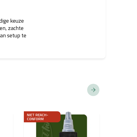
jdige keuze
nen, zachte
an setup te
NIET REACH-
NIET REACH-
CONFORM
CONFORM