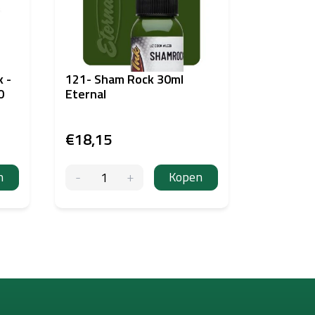
k -
121- Sham Rock 30ml
08-BRIG
0
Eternal
Eternal
€18,15
€19,02
n
Kopen