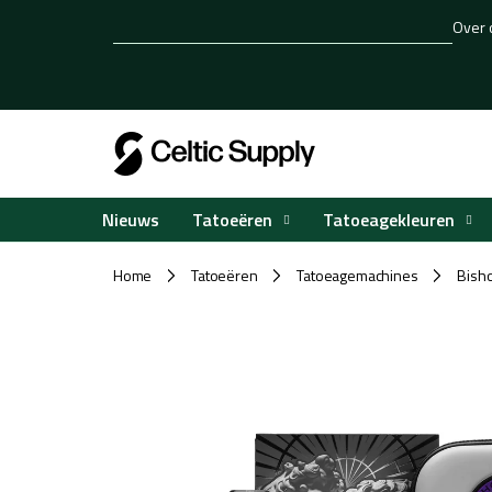
Overslaan
Over 
naar
inhoud
Tatoeëren
Tatoeagekleuren
Nieuws
Home
Tatoeëren
Tatoeagemachines
Bish
/
/
/