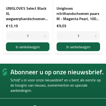
UNIGLOVES Select Black
Unigloves
XL
nitrilhandschoenen paars
wegwerphandschoenen
M - Magenta Pearl, 100
van latex, maat XL (9-10)
stuks
€13,19
€9,03
In winkelwagen
In winkelwagen
F
Abonneer u op onze nieuwsbrief.
o
o
Schrijf u in voor onze nieuwsbrief en u bent als eerste op
t
de hoogte van
nieuws, evenementen en speciale
e
aanbiedingen.
r