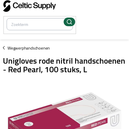
Overslaan
naar
inhoud
/
Wegwerphandschoenen
Unigloves rode nitril handschoenen
- Red Pearl, 100 stuks, L