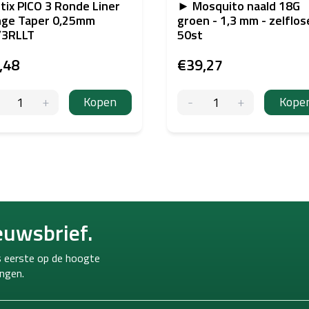
tix PICO 3 Ronde Liner
► Mosquito naald 18G
nge Taper 0,25mm
groen - 1,3 mm - zelflo
/3RLLT
50st
,48
€39,27
Kopen
Kope
euwsbrief.
ls eerste op de hoogte
ngen.