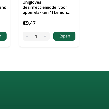
Unigloves
PERMA B
send
desinfectiemiddel voor
READY A
oppervlakken 1l Lemon
Fresh
€9,47
€40,51
n
Kopen