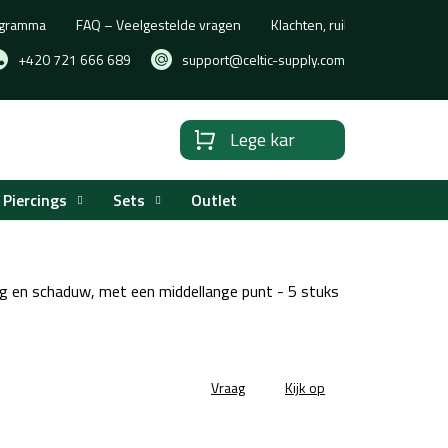
rogramma
FAQ – Veelgestelde vragen
Klachten, ruilen of retourne
+420 721 666 689
support@celtic-supply.com
Lege kar
Winkelwagen
Piercings
Sets
Outlet
g en schaduw, met een middellange punt - 5 stuks
Vraag
Kijk op