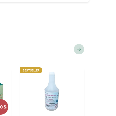
BESTSELLER
HYBRIDE PIG
EU REACH-
CONFORM
20 %