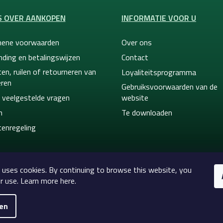
S OVER AANKOPEN
INFORMATIE VOOR U
ene voorwaarden
Over ons
nding en betalingswijzen
Contact
en, ruilen of retourneren van
Loyaliteitsprogramma
ren
Gebruiksvoorwaarden van de
 veelgestelde vragen
website
n
Te downloaden
tenregeling
 uses cookies. By continuing to browse this website, you
r use. Learn more here.
gen
2026
Celtic-Supply.nl | Alles voor tatoeages en permane