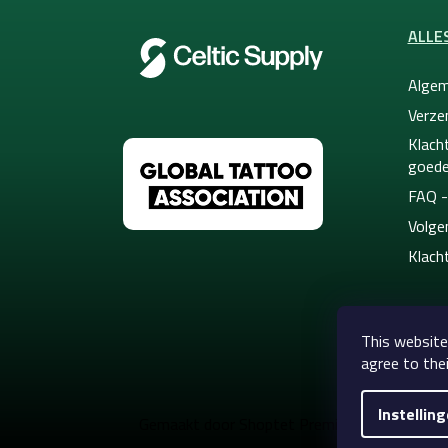
ALLE
Algem
Verze
Klacht
goede
FAQ -
Volge
Klach
This website
agree to thei
Instellin
Copyright 
Gemaakt door Shoptet Premium