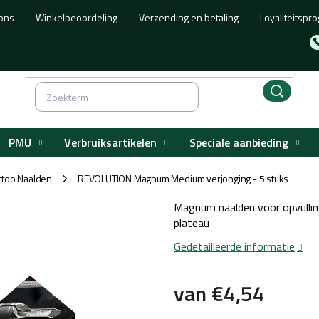
ons
Winkelbeoordeling
Verzending en betaling
Loyaliteitsp
PMU
Verbruiksartikelen
Speciale aanbieding
ttoo Naalden
REVOLUTION Magnum Medium verjonging - 5 stuks
/
Magnum naalden voor opvullin
plateau
Gedetailleerde informatie
van
€4,54
Maatstaf