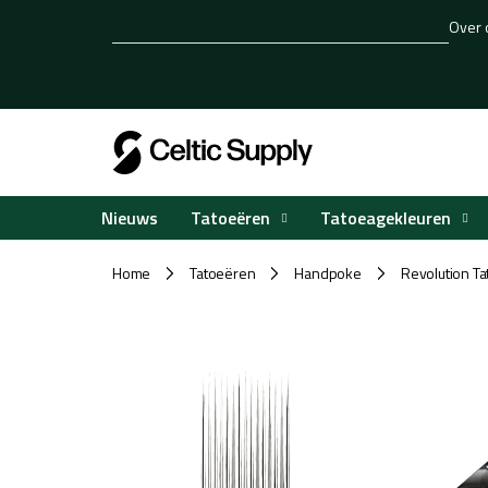
Overslaan
Over 
naar
inhoud
Tatoeëren
Tatoeagekleuren
Nieuws
Home
Tatoeëren
Handpoke
Revolution Ta
/
/
/