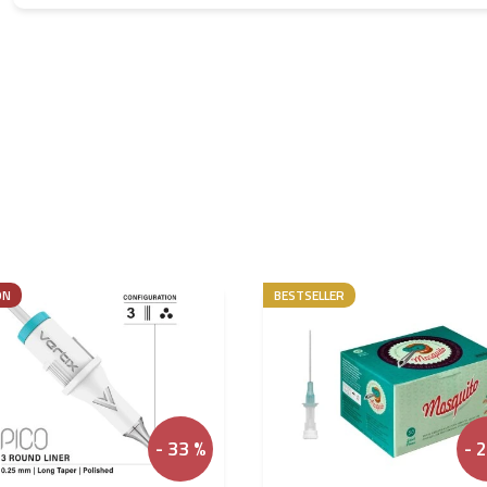
ON
BESTSELLER
- 33 %
- 