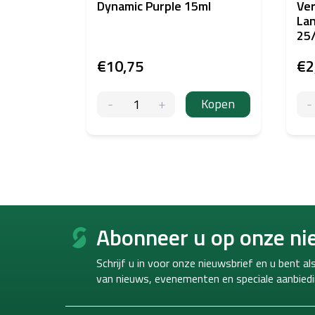
Dynamic Purple 15ml
Ver
La
25
€10,75
€2
Kopen
F
o
Abonneer u op onze ni
o
t
Schrijf u in voor onze nieuwsbrief en u bent a
e
van
nieuws, evenementen en speciale aanbiedi
r