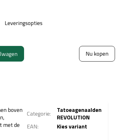
Leveringsopties
Nu kopen
elwagen
jnen boven
Tatoeagenaalden
Categorie
:
n,
REVOLUTION
t met de
EAN
:
Kies variant