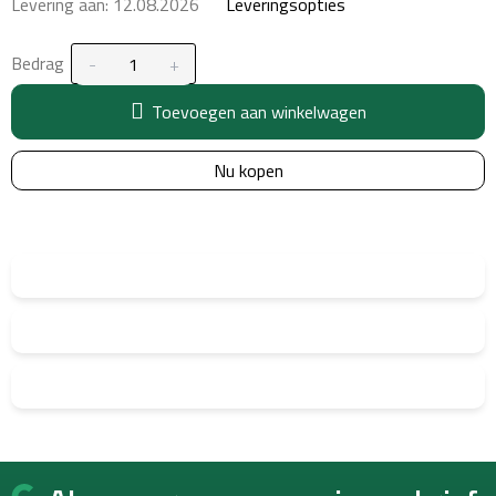
Levering aan:
12.08.2026
Leveringsopties
Bedrag
Toevoegen aan winkelwagen
Nu kopen
F