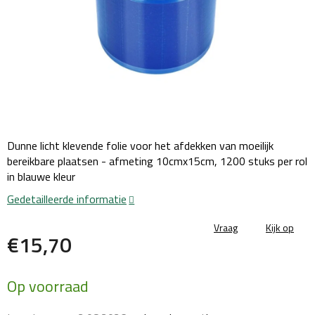
Dunne licht klevende folie voor het afdekken van moeilijk
bereikbare plaatsen - afmeting 10cmx15cm, 1200 stuks per rol
in blauwe kleur
Gedetailleerde informatie
Vraag
Kijk op
€15,70
Maatstaf
Op voorraad
prijs: