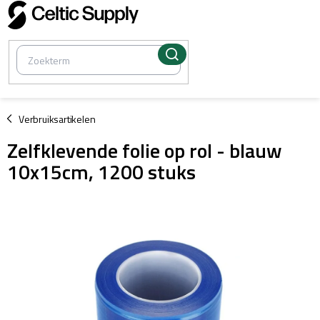
Overslaan
naar
inhoud
/
Verbruiksartikelen
Zelfklevende folie op rol - blauw
10x15cm, 1200 stuks