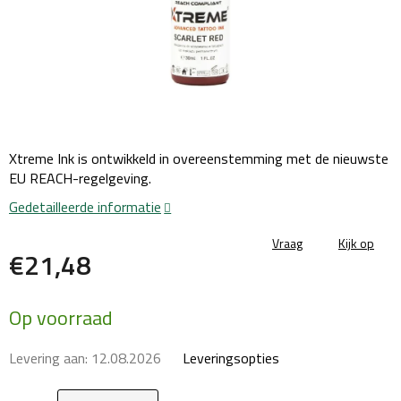
Xtreme Ink is ontwikkeld in overeenstemming met de nieuwste
EU REACH-regelgeving.
Gedetailleerde informatie
Vraag
Kijk op
€21,48
Maatstaf
Op voorraad
prijs:
Levering aan:
12.08.2026
Leveringsopties