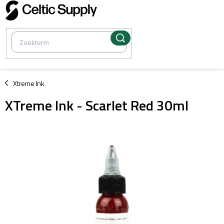
Overslaan
naar
inhoud
/
Xtreme Ink
XTreme Ink - Scarlet Red 30ml