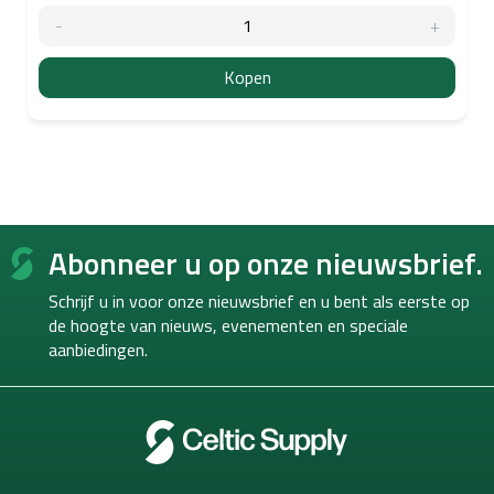
Kopen
F
Abonneer u op onze nieuwsbrief.
o
o
Schrijf u in voor onze nieuwsbrief en u bent als eerste op
t
de hoogte van
nieuws, evenementen en speciale
e
aanbiedingen.
r