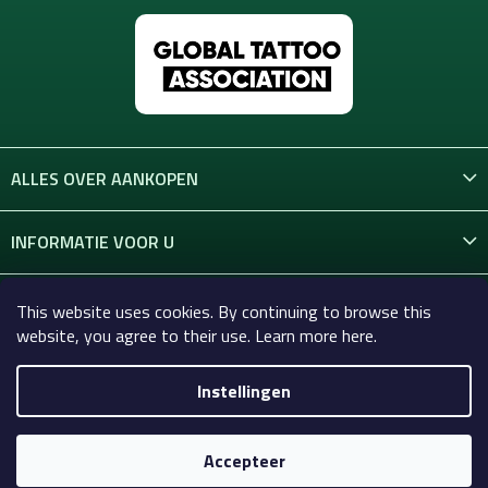
ALLES OVER AANKOPEN
INFORMATIE VOOR U
CONTACT
This website uses cookies. By continuing to browse this
website, you agree to their use. Learn more here.
Instellingen
Copyright 2026
Celtic-Supply.nl | Alles voor tatoeages en
permanente make-up
. Alle rechten voorbehouden.
Accepteer