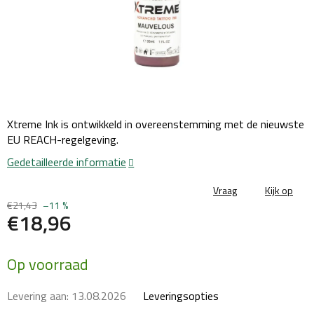
Xtreme Ink is ontwikkeld in overeenstemming met de nieuwste
EU REACH-regelgeving.
Gedetailleerde informatie
Vraag
Kijk op
€21,43
–11 %
€18,96
Maatstaf
Op voorraad
prijs:
Levering aan:
13.08.2026
Leveringsopties