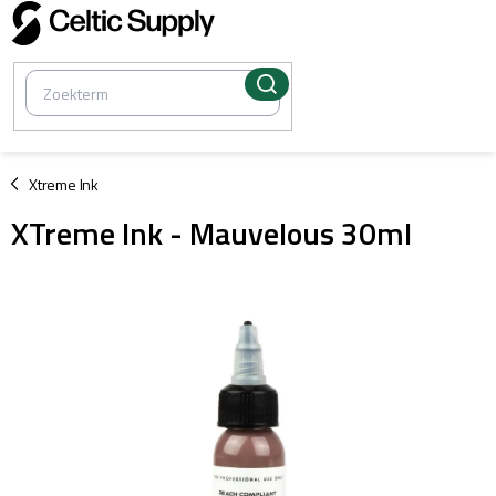
Overslaan
naar
inhoud
/
Xtreme Ink
XTreme Ink - Mauvelous 30ml