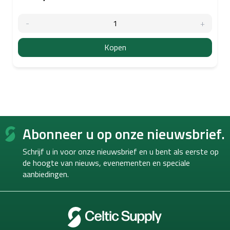
Kopen
F
Abonneer u op onze nieuwsbrief.
o
o
Schrijf u in voor onze nieuwsbrief en u bent als eerste op
t
de hoogte van
nieuws, evenementen en speciale
e
aanbiedingen.
r