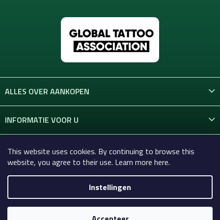
ALLES OVER AANKOPEN
INFORMATIE VOOR U
CONTACT
This website uses cookies. By continuing to browse this
website, you agree to their use. Learn more here.
Instellingen
Copyright 2026
Celtic-Supply.nl | Alles voor tatoeages en
permanente make-up
. Alle rechten voorbehouden.
Accepteer