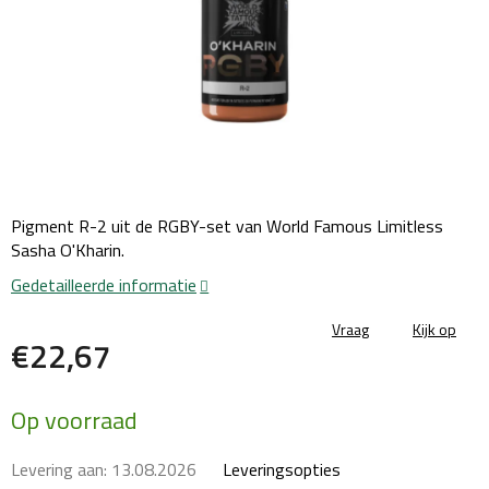
Pigment R-2 uit de RGBY-set van World Famous Limitless
Sasha O'Kharin.
Gedetailleerde informatie
Vraag
Kijk op
€22,67
Maatstaf
Op voorraad
prijs:
Levering aan:
13.08.2026
Leveringsopties