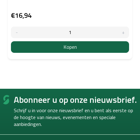
€16,94
Kopen
F
Abonneer u op onze nieuwsbrief.
o
o
Schrijf u in voor onze nieuwsbrief en u bent als eerste op
t
de hoogte van
nieuws, evenementen en speciale
e
aanbiedingen.
r