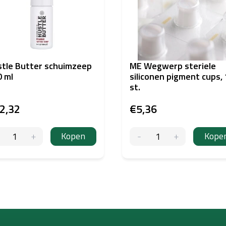
tle Butter schuimzeep
ME Wegwerp steriele
 ml
siliconen pigment cups,
st.
2,32
€5,36
Kopen
Kope