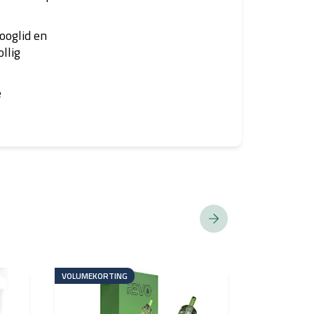
ooglid en
llig
e
VOLUMEKORTING
HYBRIDE PIG
EU REACH-
CONFORM