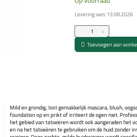
Op voorraad
prijs:
Levering aan:
13.08.2026
Toevoegen aan wink
Mild en grondig, lost gemakkelijk mascara, blush, oog
foundation op en prikt of irriteert de ogen niet.
Profess
het gebied van tatoeëren wordt ook aangeraden het voo
en na het tatoeëren te gebruiken om de huid zonder irr
reinigen.
Deze zachte, milde huidreiniger wordt specifi