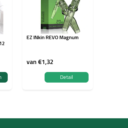
EZ INkin REVO Magnum
Nuva Colo
 12
15ml
van
€1,32
€28,81
n
Detail