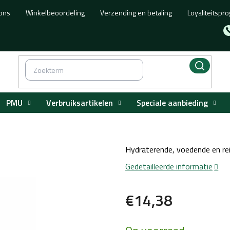
ons
Winkelbeoordeling
Verzending en betaling
Loyaliteitsp
PMU
Verbruiksartikelen
Speciale aanbieding
Hydraterende, voedende en re
Gedetailleerde informatie
€14,38
Maatstaf