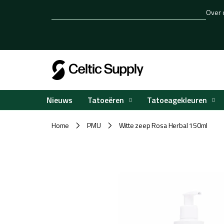
Overslaan
Over 
naar
inhoud
Tatoeëren
Tatoeagekleuren
Nieuws
Home
PMU
Witte zeep Rosa Herbal 150ml
/
/