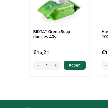
BIOTAT Green Soap
Hus
doekjes 40st
100
€15,21
€1
Kopen
F
o