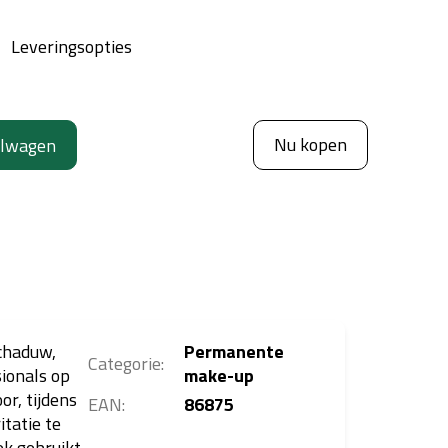
Leveringsopties
Nu kopen
elwagen
schaduw,
Permanente
Categorie
:
ionals op
make-up
r, tijdens
EAN
:
86875
itatie te
ek gebruikt