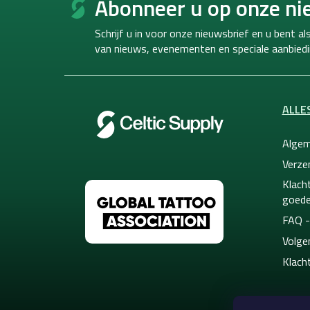
Abonneer u op onze ni
o
t
Schrijf u in voor onze nieuwsbrief en u bent a
e
van
nieuws, evenementen en speciale aanbiedi
r
ALLE
Algem
Verze
Klacht
goede
FAQ -
Volge
Klach