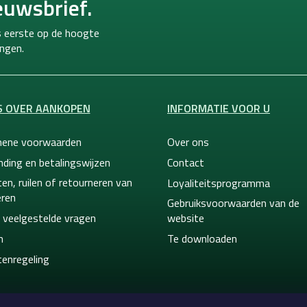
euwsbrief.
ls eerste op de hoogte
ngen.
S OVER AANKOPEN
INFORMATIE VOOR U
ene voorwaarden
Over ons
nding en betalingswijzen
Contact
en, ruilen of retourneren van
Loyaliteitsprogramma
ren
Gebruiksvoorwaarden van de
 veelgestelde vragen
website
n
Te downloaden
tenregeling