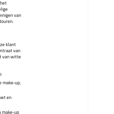
 het
elige
einigen van
touren.
nze klant
entraat van
t van witte
p
se make-up,
niet en
na make-up