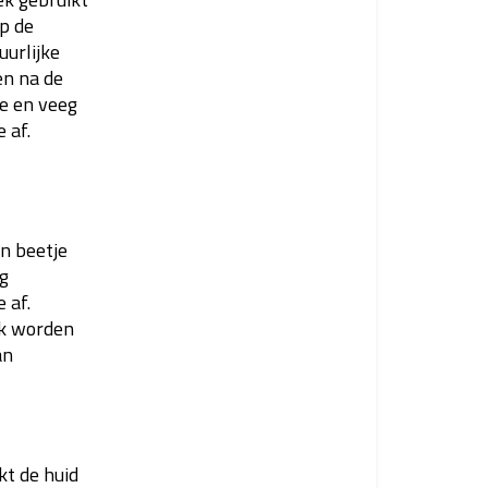
p de
uurlijke
en na de
je en veeg
 af.
n beetje
eg
 af.
ok worden
an
kt de huid