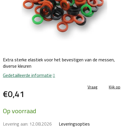
Extra sterke elastiek voor het bevestigen van de messen,
diverse kleuren
Gedetailleerde informatie
Vraag
Kijk op
€0,41
Maatstaf
Op voorraad
prijs:
Levering aan:
12.08.2026
Leveringsopties