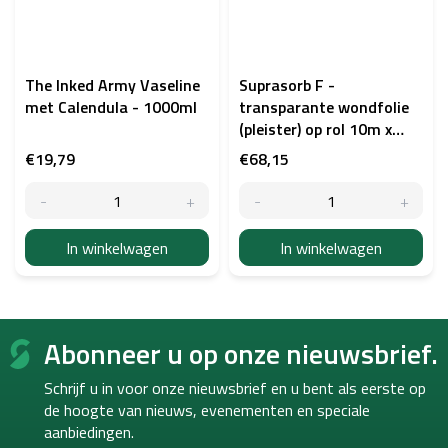
The Inked Army Vaseline
Suprasorb F -
met Calendula - 1000ml
transparante wondfolie
(pleister) op rol 10m x
15cm
€19,79
€68,15
In winkelwagen
In winkelwagen
F
Abonneer u op onze nieuwsbrief.
o
o
Schrijf u in voor onze nieuwsbrief en u bent als eerste op
t
de hoogte van
nieuws, evenementen en speciale
e
aanbiedingen.
r