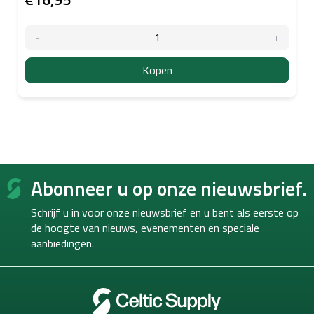
Kopen
F
Abonneer u op onze nieuwsbrief.
o
o
Schrijf u in voor onze nieuwsbrief en u bent als eerste op
t
de hoogte van
nieuws, evenementen en speciale
e
aanbiedingen.
r