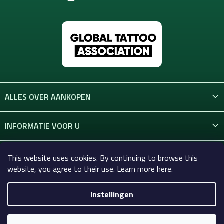
ALLES OVER AANKOPEN
INFORMATIE VOOR U
CONTACT
This website uses cookies. By continuing to browse this
website, you agree to their use. Learn more here.
Instellingen
Copyright 2026
Celtic-Supply.nl | Alles voor tatoeages en
permanente make-up
. Alle rechten voorbehouden.