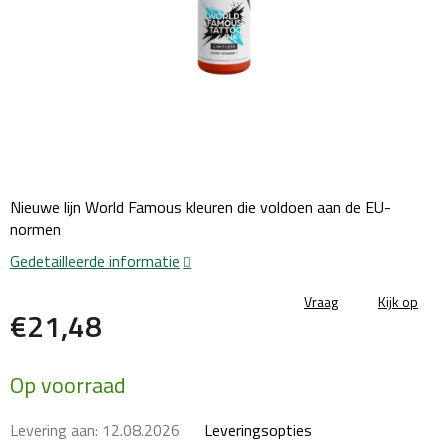
Nieuwe lijn World Famous kleuren die voldoen aan de EU-
normen
Gedetailleerde informatie
Vraag
Kijk op
€21,48
Maatstaf
Op voorraad
prijs:
Levering aan:
12.08.2026
Leveringsopties