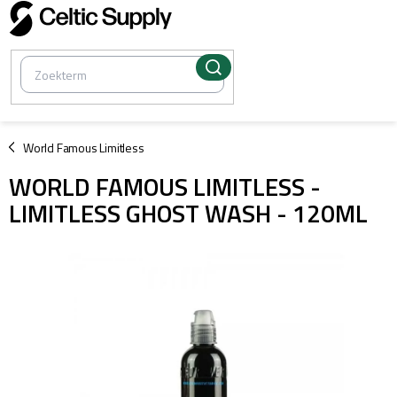
Overslaan
naar
inhoud
/
World Famous Limitless
WORLD FAMOUS LIMITLESS -
LIMITLESS GHOST WASH - 120ML