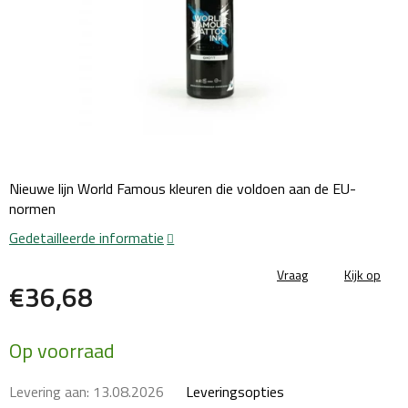
Nieuwe lijn World Famous kleuren die voldoen aan de EU-
normen
Gedetailleerde informatie
Vraag
Kijk op
€36,68
Maatstaf
Op voorraad
prijs:
Levering aan:
13.08.2026
Leveringsopties