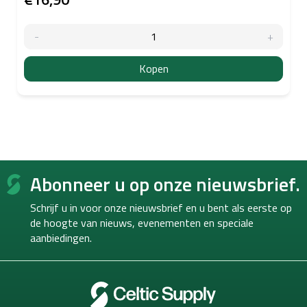
Kopen
F
Abonneer u op onze nieuwsbrief.
o
o
Schrijf u in voor onze nieuwsbrief en u bent als eerste op
t
de hoogte van
nieuws, evenementen en speciale
e
aanbiedingen.
r