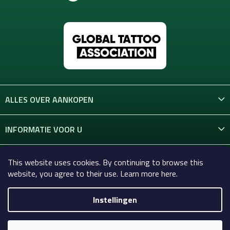
ALLES OVER AANKOPEN
INFORMATIE VOOR U
CONTACT
This website uses cookies. By continuing to browse this
website, you agree to their use. Learn more here.
Instellingen
Copyright 2026
Celtic-Supply.nl | Alles voor tatoeages en
permanente make-up
. Alle rechten voorbehouden.