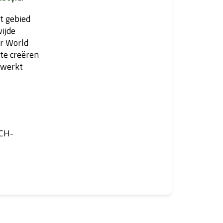
t gebied
ijde
r World
te creëren
ewerkt
ACH-