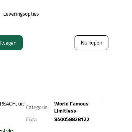
Leveringsopties
Nu kopen
elwagen
 REACH, uit
World Famous
Categorie
:
Limitless
EAN
:
840058828122
estyle
.