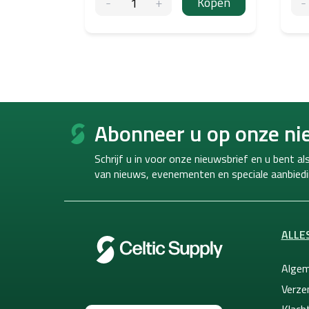
Kopen
F
o
Abonneer u op onze ni
o
t
Schrijf u in voor onze nieuwsbrief en u bent a
e
van
nieuws, evenementen en speciale aanbiedi
r
ALLE
Algem
Verze
Klacht