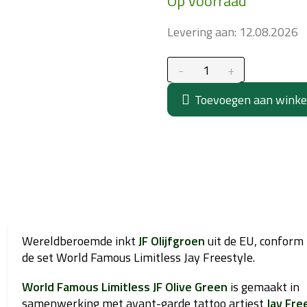
Op voorraad
prijs:
Levering aan:
12.08.2026
Toevoegen aan wink
Wereldberoemde inkt
JF Olijfgroen
uit de EU, conform
de set World Famous Limitless Jay Freestyle.
World Famous Limitless JF Olive Green
is gemaakt in
samenwerking met avant-garde tattoo artiest
Jay Fre