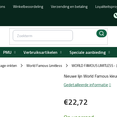
ons
Winkelbeoordeling
Verzending en betaling
Loyaliteitsp
PMU
Verbruiksartikelen
Speciale aanbieding
age-inkten
World Famous Limitless
WORLD FAMOUS LIMITLESS - J
/
/
Nieuwe lijn World Famous kle
Gedetailleerde informatie
€22,72
Maatstaf