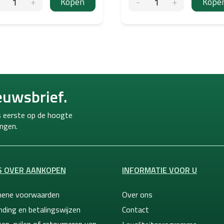
Kopen
Kope
euwsbrief.
ls eerste op de hoogte
ngen.
S OVER AANKOPEN
INFORMATIE VOOR U
ene voorwaarden
Over ons
nding en betalingswijzen
Contact
en, ruilen of retourneren van