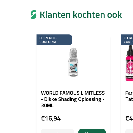
Klanten kochten ook
EU REACH-
EU R
CONFORM
CONF
WORLD FAMOUS LIMITLESS
Far
- Dikke Shading Oplossing -
Ta
30ML
€16,94
€4