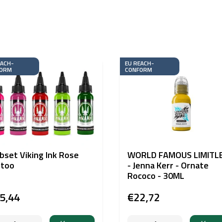
EACH-
EU REACH-
ORM
CONFORM
bset Viking Ink Rose
WORLD FAMOUS LIMITL
ttoo
- Jenna Kerr - Ornate
Rococo - 30ML
5,44
€22,72