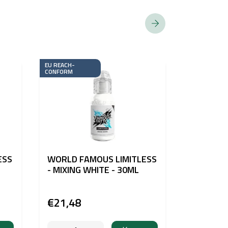
EU REACH-
EU REACH-
CONFORM
CONFORM
ESS
WORLD FAMOUS LIMITLESS
WORLD F
- MIXING WHITE - 30ML
- LIGHT 
€21,48
€21,48