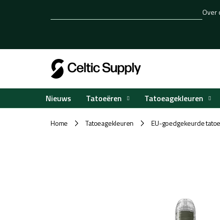
Overslaan
Over 
naar
inhoud
Tatoeëren
Tatoeagekleuren
Nieuws
Home
Tatoeagekleuren
EU-goedgekeurde tatoe
/
/