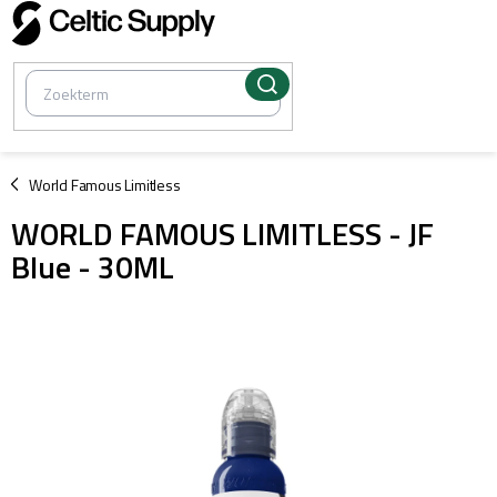
Overslaan
naar
inhoud
/
World Famous Limitless
WORLD FAMOUS LIMITLESS - JF
Blue - 30ML