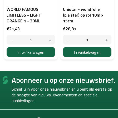
WORLD FAMOUS
Unistar - wondfolie
LIMITLESS - LIGHT
(pleister) op rol 10m x
ORANGE 1 - 30ML
15cm
€21,43
€28,81
In winkelwagen
In winkelwagen
F
Abonneer u op onze nieuwsbrief.
o
o
Schrijf u in voor onze nieuwsbrief en u bent als eerste op
t
de hoogte van
nieuws, evenementen en speciale
e
aanbiedingen.
r