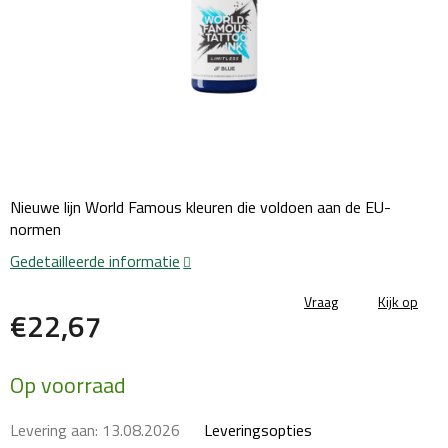
Nieuwe lijn World Famous kleuren die voldoen aan de EU-
normen
Gedetailleerde informatie
Vraag
Kijk op
€22,67
Maatstaf
Op voorraad
prijs:
Levering aan:
13.08.2026
Leveringsopties