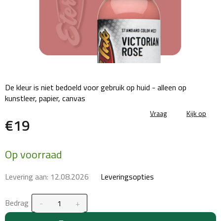
De kleur is niet bedoeld voor gebruik op huid - alleen op
kunstleer, papier, canvas
Vraag
Kijk op
€19
Maatstaf
Op voorraad
prijs:
Levering aan:
12.08.2026
Leveringsopties
Bedrag