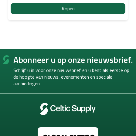
Kopen
F
Abonneer u op onze nieuwsbrief.
o
o
Schrijf u in voor onze nieuwsbrief en u bent als eerste op
t
de hoogte van
nieuws, evenementen en speciale
e
aanbiedingen.
r