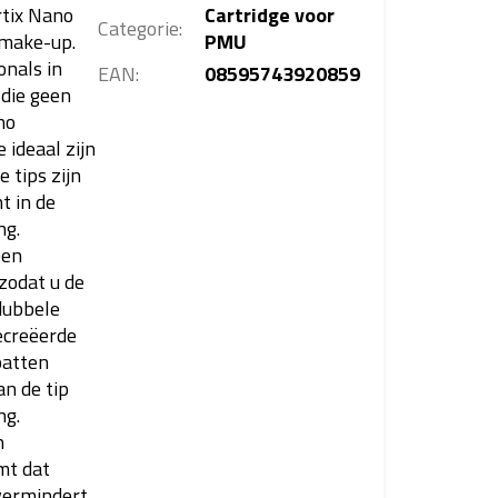
tix Nano
Cartridge voor
Categorie
:
 make-up.
PMU
onals in
EAN
:
08595743920859
die geen
no
 ideaal zijn
 tips zijn
t in de
ng.
een
zodat u de
 dubbele
ecreëerde
patten
n de tip
ng.
n
mt dat
vermindert.