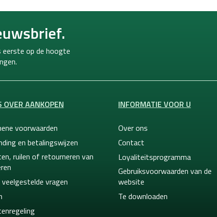
euwsbrief.
ls eerste op de hoogte
ngen.
S OVER AANKOPEN
INFORMATIE VOOR U
ene voorwaarden
Over ons
nding en betalingswijzen
Contact
en, ruilen of retourneren van
Loyaliteitsprogramma
ren
Gebruiksvoorwaarden van de
 veelgestelde vragen
website
n
Te downloaden
tenregeling