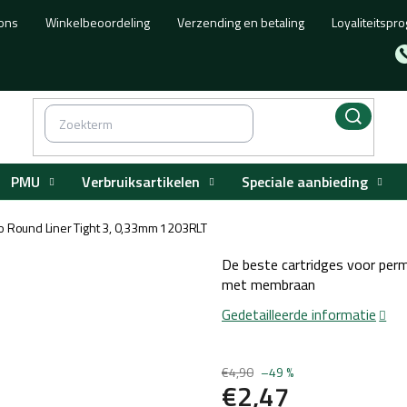
ons
Winkelbeoordeling
Verzending en betaling
Loyaliteitsp
PMU
Verbruiksartikelen
Speciale aanbieding
o Round Liner Tight 3, 0,33mm 1203RLT
De beste cartridges voor perm
met membraan
Gedetailleerde informatie
€4,90
–49 %
€2,47