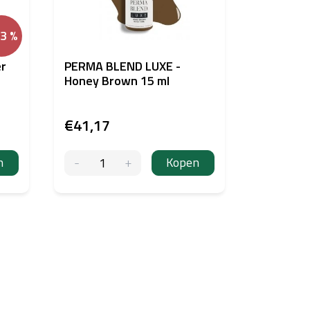
33 %
er
PERMA BLEND LUXE -
PERMA B
Honey Brown 15 ml
BROWN 
€41,17
€40,39
n
Kopen