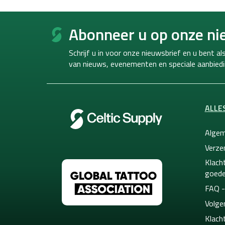
F
o
Abonneer u op onze ni
o
t
Schrijf u in voor onze nieuwsbrief en u bent a
e
van
nieuws, evenementen en speciale aanbiedi
r
ALLE
Algem
Verze
Klacht
goede
FAQ -
Volge
Klach