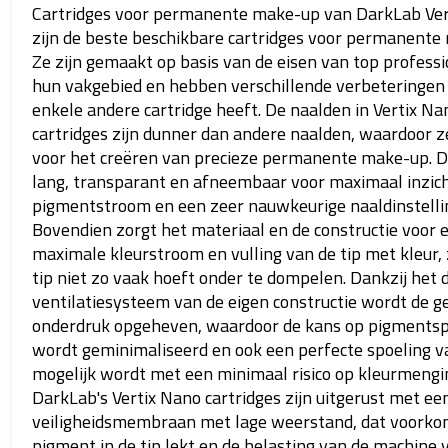
Cartridges voor permanente make-up van DarkLab Ver
zijn de beste beschikbare cartridges voor permanente
Ze zijn gemaakt op basis van de eisen van top professi
hun vakgebied en hebben verschillende verbeteringen 
enkele andere cartridge heeft. De naalden in Vertix Na
cartridges zijn dunner dan andere naalden, waardoor ze
voor het creëren van precieze permanente make-up. De
lang, transparant en afneembaar voor maximaal inzich
pigmentstroom en een zeer nauwkeurige naaldinstelli
Bovendien zorgt het materiaal en de constructie voor 
maximale kleurstroom en vulling van de tip met kleur, 
tip niet zo vaak hoeft onder te dompelen. Dankzij het
ventilatiesysteem van de eigen constructie wordt de g
onderdruk opgeheven, waardoor de kans op pigments
wordt geminimaliseerd en ook een perfecte spoeling va
mogelijk wordt met een minimaal risico op kleurmengi
DarkLab's Vertix Nano cartridges zijn uitgerust met ee
veiligheidsmembraan met lage weerstand, dat voorko
pigment in de tip lekt en de belasting van de machine 