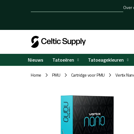
Overslaan
Over 
naar
inhoud
Tatoeëren
Tatoeagekleuren
Nieuws
Home
PMU
Cartridge voor PMU
Vertix Nan
/
/
/