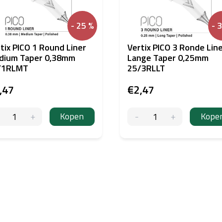
- 25 %
- 
tix PICO 1 Round Liner
Vertix PICO 3 Ronde Lin
dium Taper 0,38mm
Lange Taper 0,25mm
/1RLMT
25/3RLLT
,47
€2,47
Kopen
Kope