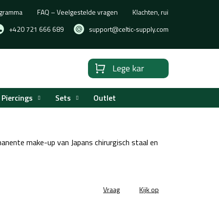
rogramma
FAQ – Veelgestelde vragen
Klachten, ruilen of retourne
+420 721 666 689
support@celtic-supply.com
Lege kar
Winkelwagen
Piercings
Sets
Outlet
anente make-up van Japans chirurgisch staal en
Vraag
Kijk op