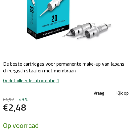
De beste cartridges voor permanente make-up van Japans
chirurgisch staal en met membraan
Gedetailleerde informatie
Vraag
Kijk op
€4,92
–49 %
€2,48
Maatstaf
Op voorraad
prijs: