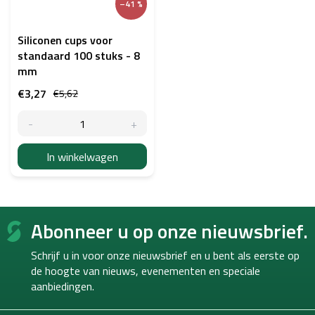
–41 %
Siliconen cups voor
standaard 100 stuks - 8
mm
€3,27
€5,62
In winkelwagen
F
Abonneer u op onze nieuwsbrief.
o
o
Schrijf u in voor onze nieuwsbrief en u bent als eerste op
t
de hoogte van
nieuws, evenementen en speciale
e
aanbiedingen.
r