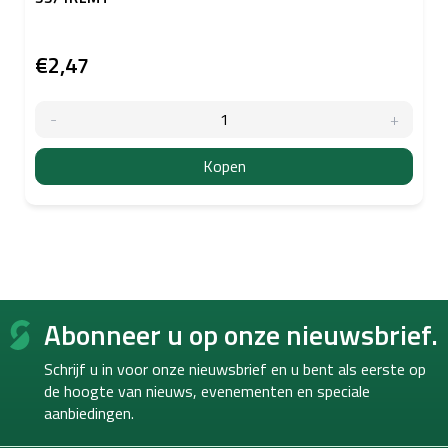
€2,47
Kopen
F
Abonneer u op onze nieuwsbrief.
o
o
Schrijf u in voor onze nieuwsbrief en u bent als eerste op
t
de hoogte van
nieuws, evenementen en speciale
e
aanbiedingen.
r