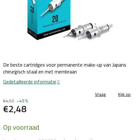
De beste cartridges voor permanente make-up van Japans
chirurgisch staal en met membraan
Gedetailleerde informatie
Vraag
Kijk op
€4,92
–49 %
€2,48
Maatstaf
Op voorraad
prijs: