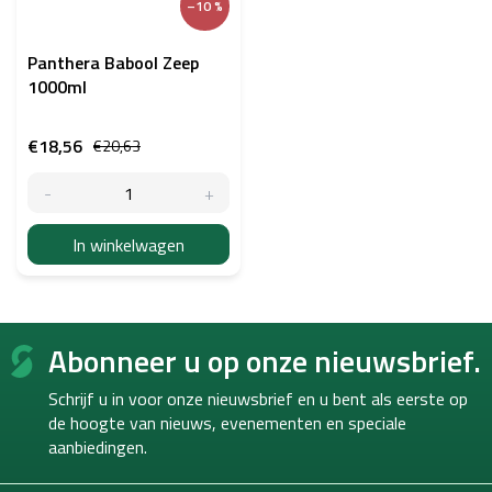
–10 %
Panthera Babool Zeep
1000ml
€18,56
€20,63
In winkelwagen
F
Abonneer u op onze nieuwsbrief.
o
o
Schrijf u in voor onze nieuwsbrief en u bent als eerste op
t
de hoogte van
nieuws, evenementen en speciale
e
aanbiedingen.
r