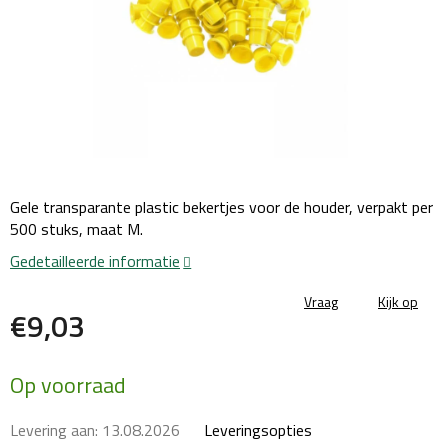
Gele transparante plastic bekertjes voor de houder, verpakt per
500 stuks, maat M.
Gedetailleerde informatie
Vraag
Kijk op
€9,03
Maatstaf
Op voorraad
prijs:
Levering aan:
13.08.2026
Leveringsopties