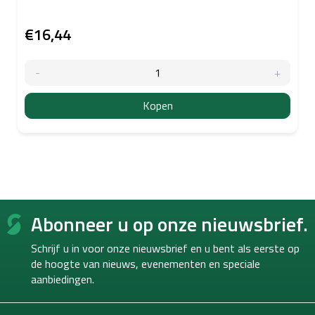
€16,44
Kopen
F
Abonneer u op onze nieuwsbrief.
o
o
Schrijf u in voor onze nieuwsbrief en u bent als eerste op
t
de hoogte van
nieuws, evenementen en speciale
e
aanbiedingen.
r