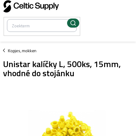
Overslaan
naar
inhoud
/
Kopjes, mokken
Unistar kalíčky L, 500ks, 15mm,
vhodné do stojánku