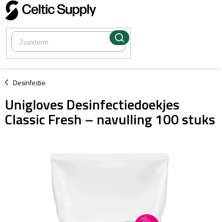
Overslaan
naar
inhoud
/
Desinfectie
Unigloves Desinfectiedoekjes
Classic Fresh – navulling 100 stuks