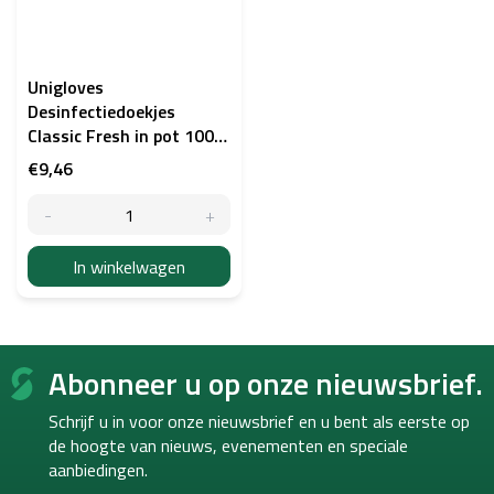
Unigloves
Desinfectiedoekjes
Classic Fresh in pot 100
stuks
€9,46
In winkelwagen
F
Abonneer u op onze nieuwsbrief.
o
o
Schrijf u in voor onze nieuwsbrief en u bent als eerste op
t
de hoogte van
nieuws, evenementen en speciale
e
aanbiedingen.
r