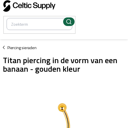
Overslaan
naar
inhoud
/
Piercing sieraden
Titan piercing in de vorm van een
banaan - gouden kleur