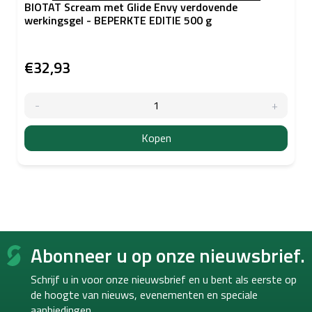
BIOTAT Scream met Glide Envy verdovende
werkingsgel - BEPERKTE EDITIE 500 g
€32,93
Kopen
F
Abonneer u op onze nieuwsbrief.
o
o
Schrijf u in voor onze nieuwsbrief en u bent als eerste op
t
de hoogte van
nieuws, evenementen en speciale
e
aanbiedingen.