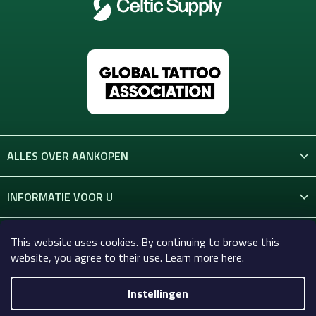
ALLES OVER AANKOPEN
INFORMATIE VOOR U
CONTACT
This website uses cookies. By continuing to browse this
website, you agree to their use. Learn more here.
Instellingen
Copyright 2026
Celtic-Supply.nl | Alles voor tatoeages en