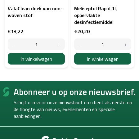
ValaClean doek van non-
Meliseptol Rapid 1l,
woven stof
oppervlakte
desinfectiemiddel
€13,22
€20,20
In winkelwagen
In winkelwagen
F
Abonneer u op onze nieuwsbrief.
o
o
Schrijf u in voor onze nieuwsbrief en u bent als eerste op
t
de hoogte van
nieuws, evenementen en speciale
e
aanbiedingen.
r