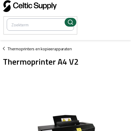
Overslaan
naar
inhoud
/
Thermoprinters en kopieerapparaten
Thermoprinter A4 V2