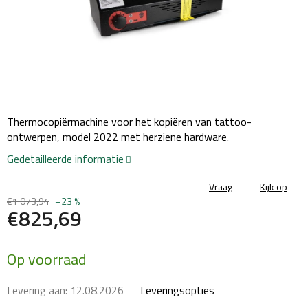
Thermocopiërmachine voor het kopiëren van tattoo-
ontwerpen, model 2022 met herziene hardware.
Gedetailleerde informatie
Vraag
Kijk op
€1 073,94
–23 %
€825,69
Maatstaf
Op voorraad
prijs:
Levering aan:
12.08.2026
Leveringsopties