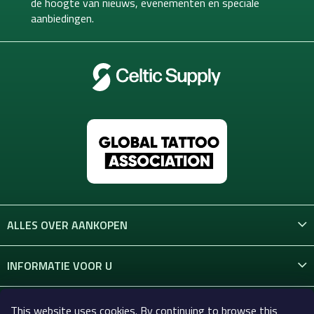
de hoogte van
nieuws, evenementen en speciale
e
aanbiedingen.
r
ALLES OVER AANKOPEN
INFORMATIE VOOR U
CONTACT
This website uses cookies. By continuing to browse this