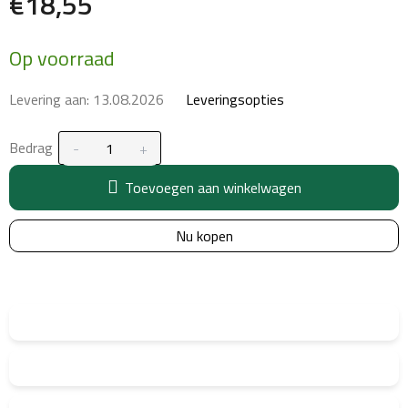
€18,55
Maatstaf
Op voorraad
prijs:
Levering aan:
13.08.2026
Leveringsopties
Bedrag
Toevoegen aan winkelwagen
Nu kopen