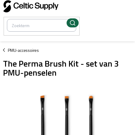
Overslaan
naar
inhoud
/
PMU-accessoires
The Perma Brush Kit - set van 3
PMU-penselen