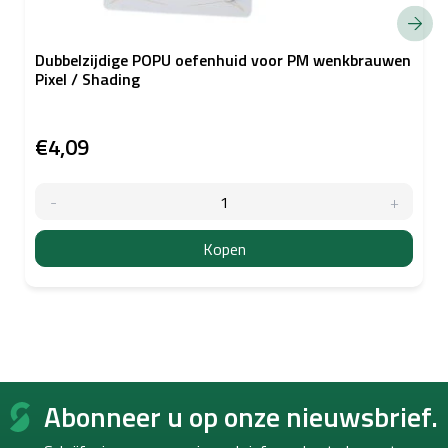
Dubbelzijdige POPU oefenhuid voor PM wenkbrauwen
Pixel / Shading
€4,09
Kopen
F
Abonneer u op onze nieuwsbrief.
o
o