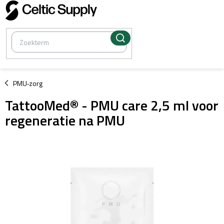
Overslaan
naar
inhoud
/
PMU-zorg
TattooMed® - PMU care 2,5 ml voor
regeneratie na PMU