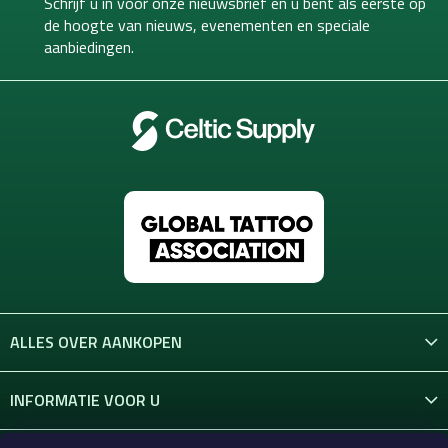
Schrijf u in voor onze nieuwsbrief en u bent als eerste op
t
de hoogte van
nieuws, evenementen en speciale
e
aanbiedingen.
r
ALLES OVER AANKOPEN
INFORMATIE VOOR U