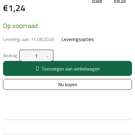
Vraag
Kijk op
€1,24
Maatstaf
Op voorraad
prijs:
Levering aan:
11.08.2026
Leveringsopties
Bedrag
Toevoegen aan winkelwagen
Nu kopen