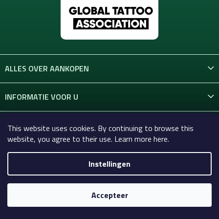
ALLES OVER AANKOPEN
INFORMATIE VOOR U
CONTACT
This website uses cookies. By continuing to browse this
website, you agree to their use. Learn more here.
Instellingen
Copyright 2026
Celtic-Supply.nl | Alles voor tatoeages en
permanente make-up
. Alle rechten voorbehouden.
Accepteer
Gemaakt door Shoptet Premium