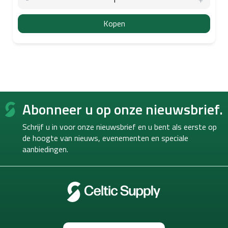
Kopen
F
Abonneer u op onze nieuwsbrief.
o
o
Schrijf u in voor onze nieuwsbrief en u bent als eerste op
t
de hoogte van
nieuws, evenementen en speciale
e
aanbiedingen.
r