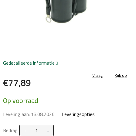
Gedetailleerde informatie
Vraag
Kijk op
€77,89
Maatstaf
Op voorraad
prijs:
Levering aan:
13.08.2026
Leveringsopties
Bedrag