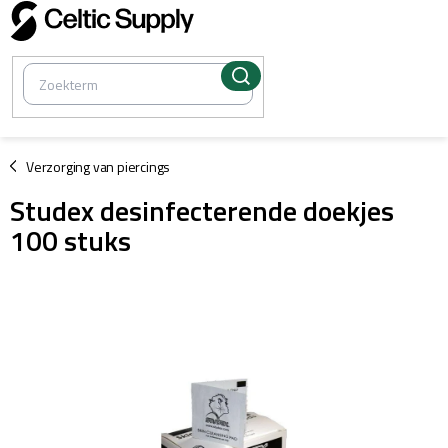
Overslaan
naar
inhoud
/
Verzorging van piercings
Studex desinfecterende doekjes
100 stuks