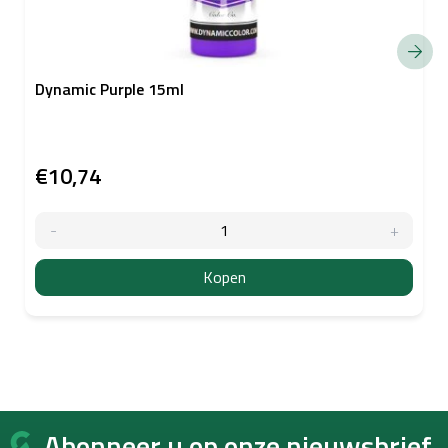
Dynamic Purple 15ml
€10,74
Kopen
F
Abonneer u op onze nieuwsbrief.
o