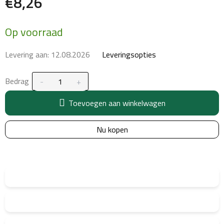
€8,26
Maatstaf
Op voorraad
prijs:
Levering aan:
12.08.2026
Leveringsopties
Bedrag
Toevoegen aan winkelwagen
Nu kopen