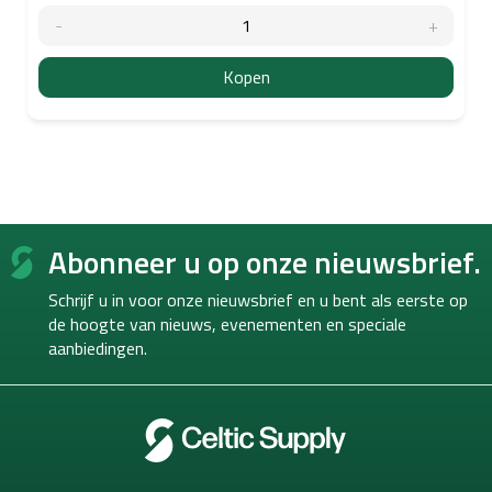
Kopen
F
Abonneer u op onze nieuwsbrief.
o
o
Schrijf u in voor onze nieuwsbrief en u bent als eerste op
t
de hoogte van
nieuws, evenementen en speciale
e
aanbiedingen.
r