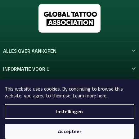
ALLES OVER AANKOPEN
INFORMATIE VOOR U
CONTACT
This website uses cookies. By continuing to browse this
website, you agree to their use. Learn more here.
Instellingen
Copyright 2026
Celtic-Supply.nl | Alles voor tatoeages en
permanente make-up
. Alle rechten voorbehouden.
Accepteer