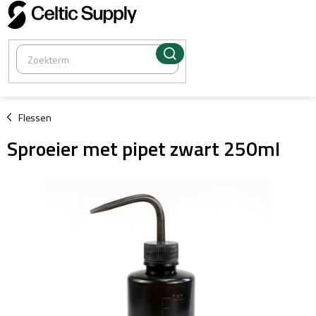
Overslaan
naar
inhoud
/
Flessen
Sproeier met pipet zwart 250ml