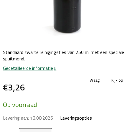
Standaard zwarte reinigingsfles van 250 ml met een speciale
spuitmond.
Gedetailleerde informatie
Vraag
Kijk op
€3,26
Maatstaf
Op voorraad
prijs:
Levering aan:
13.08.2026
Leveringsopties