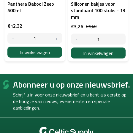
Panthera Babool Zeep
Siliconen bakjes voor
500ml
standaard 100 stuks - 13
mm
€12,32
€3,26
€5,60
In winkelwagen
In winkelwagen
F
Abonneer u op onze nieuwsbrief.
o
o
Schrijf u in voor onze nieuwsbrief en u bent als eerste op
t
de hoogte van
nieuws, evenementen en speciale
e
aanbiedingen.
r