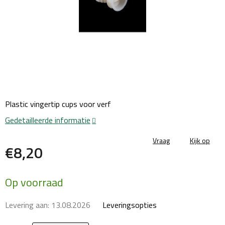
Plastic vingertip cups voor verf
Gedetailleerde informatie
Vraag
Kijk op
€8,20
Maatstaf
Op voorraad
prijs:
Levering aan:
13.08.2026
Leveringsopties