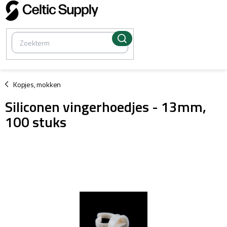
Overslaan
naar
inhoud
/
Kopjes, mokken
Siliconen vingerhoedjes - 13mm,
100 stuks