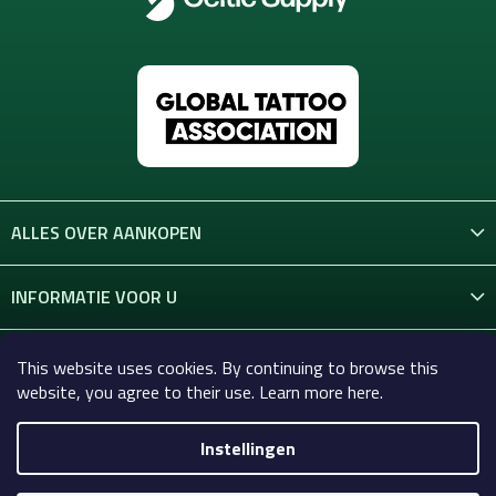
ALLES OVER AANKOPEN
INFORMATIE VOOR U
CONTACT
This website uses cookies. By continuing to browse this
website, you agree to their use. Learn more here.
Instellingen
Copyright 2026
Celtic-Supply.nl | Alles voor tatoeages en