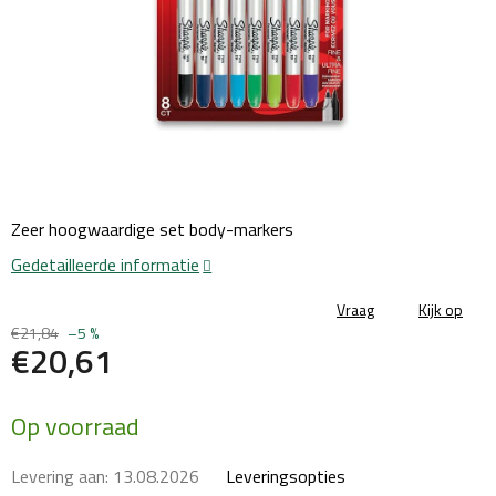
Zeer hoogwaardige set body-markers
Gedetailleerde informatie
Vraag
Kijk op
€21,84
–5 %
€20,61
Maatstaf
Op voorraad
prijs:
Levering aan:
13.08.2026
Leveringsopties