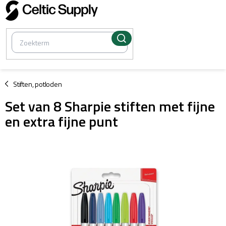
Overslaan
naar
inhoud
/
Stiften, potloden
Set van 8 Sharpie stiften met fijne
en extra fijne punt