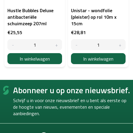
Hustle Bubbles Deluxe
Unistar - wondfolie
antibacteriële
(pleister) op rol 10m x
schuimzeep 207ml
15cm
€25,55
€28,81
In winkelwagen
In winkelwagen
F
Abonneer u op onze nieuwsbrief.
o
o
Schrijf u in voor onze nieuwsbrief en u bent als eerste op
t
de hoogte van
nieuws, evenementen en speciale
e
aanbiedingen.
r