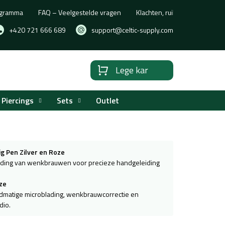
rogramma
FAQ – Veelgestelde vragen
Klachten, ruilen of retourne
+420 721 666 689
support@celtic-supply.com
Lege kar
Winkelwagen
Piercings
Sets
Outlet
 Pen Zilver en Roze
ading van wenkbrauwen voor precieze handgeleiding
oze
ndmatige microblading, wenkbrauwcorrectie en
dio.