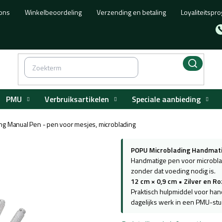
ons
Winkelbeoordeling
Verzending en betaling
Loyaliteitsp
PMU
Verbruiksartikelen
Speciale aanbieding
g Manual Pen - pen voor mesjes, microblading
POPU Microblading Handmatig
Handmatige pen voor microbl
zonder dat voeding nodig is.
12 cm × 0,9 cm
•
Zilver en R
Praktisch hulpmiddel voor ha
dagelijks werk in een PMU-stu