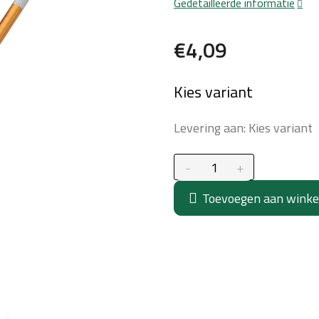
Gedetailleerde informatie
€4,09
Maatstaf
Kies variant
prijs:
Levering aan:
Kies variant
Toevoegen aan wink