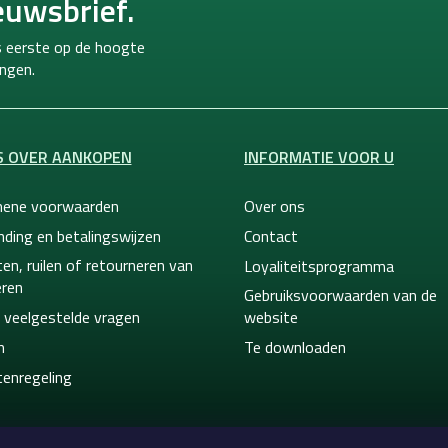
euwsbrief.
ls eerste op de hoogte
ngen.
S OVER AANKOPEN
INFORMATIE VOOR U
ene voorwaarden
Over ons
nding en betalingswijzen
Contact
en, ruilen of retourneren van
Loyaliteitsprogramma
ren
Gebruiksvoorwaarden van de
 veelgestelde vragen
website
n
Te downloaden
tenregeling