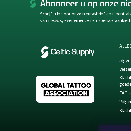
Abonneer u op onze ni
o
t
Schrijf u in voor onze nieuwsbrief en u bent a
e
van
nieuws, evenementen en speciale aanbiedi
r
ALLE
Algem
Verze
Klacht
goede
FAQ -
Volge
Klach