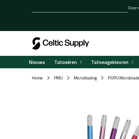
Overslaan
Over 
naar
inhoud
Tatoeëren
Tatoeagekleuren
Nieuws
Home
PMU
Microblading
POPU Microbladin
/
/
/