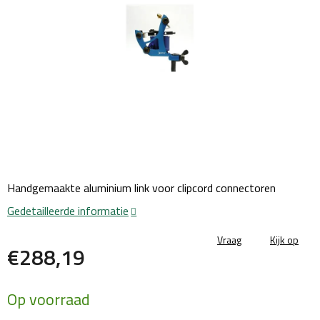
Handgemaakte aluminium link voor clipcord connectoren
Gedetailleerde informatie
Vraag
Kijk op
€288,19
Maatstaf
Op voorraad
prijs: