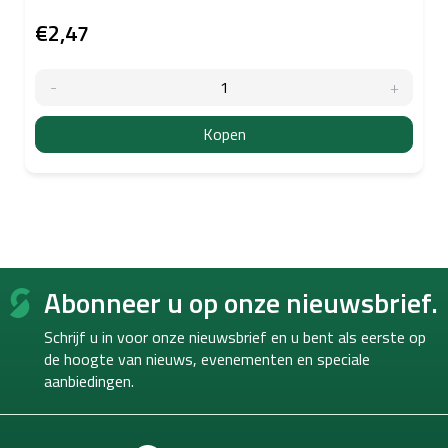
€2,47
Kopen
F
Abonneer u op onze nieuwsbrief.
o
o
Schrijf u in voor onze nieuwsbrief en u bent als eerste op
t
de hoogte van
nieuws, evenementen en speciale
e
aanbiedingen.
r